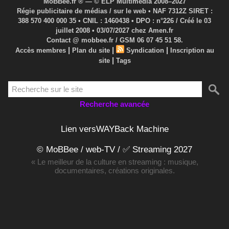
MoBBee.fr ® — © ELP Multimédia 2008–2027
Régie publicitaire de médias / sur le web • NAF 7312Z SIRET :
388 570 400 000 35 • CNIL : 1460438 • DPO : n°226 / Créé le 03
juillet 2008 • 03/07/2027 chez Amen.fr
Contact @ mobbee.fr / GSM 06 07 45 51 58.
|
|
|
Accès membres
Plan du site
Syndication
Inscription au
|
site
Tags
Recherche avancée
Lien versWAYBack Machine
© MoBBee / web-TV / ✅ Streaming 2027
« Le meilleur de la culture en streaming : musique,
documentaires, créations originales.