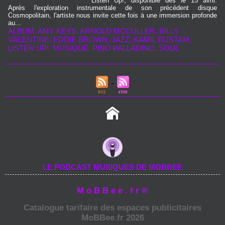
Listen Up!, disponible dès le 15 avril.
Après l'exploration instrumentale de son précédent disque
Cosmopolitain, l'artiste nous invite cette fois à une immersion profonde
au...
ALBUM
,
AMY KEYS
,
ARNOLD MCCULLER
,
BILLY
VALENTINE
,
EDDIE BROWN
,
JAZZ
,
KAMIL RUSTAM
,
LISTEN UP!
,
MUSIQUE
,
PINO PALLADINO
,
SOUL
LE PODCAST MUSIQUES DE MOBBEE
M o B B e e . f r ®
Catalogue tarifaire des espaces publicitaires
MoBBee.fr 2026