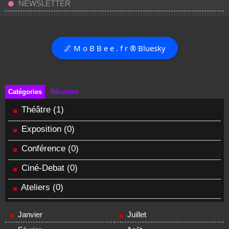
NEWSLETTER
🌌 M o B B e e . f r ® Bluesky
Catégories
Récentes
Théâtre
(1)
Exposition
(0)
Conférence
(0)
Ciné-Debat
(0)
Ateliers
(0)
Janvier
Juillet