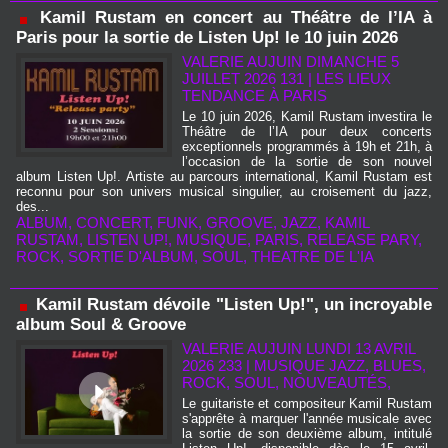
Kamil Rustam en concert au Théâtre de l’IA à
Paris pour la sortie de Listen Up! le 10 juin 2026
VALERIE AUJUIN
DIMANCHE 5
JUILLET 2026 131
|
LES LIEUX
TENDANCE À PARIS
Le 10 juin 2026, Kamil Rustam investira le
Théâtre de l’IA pour deux concerts
exceptionnels programmés à 19h et 21h, à
l’occasion de la sortie de son nouvel
album Listen Up!. Artiste au parcours international, Kamil Rustam est
reconnu pour son univers musical singulier, au croisement du jazz,
des...
ALBUM
,
CONCERT
,
FUNK
,
GROOVE
,
JAZZ
,
KAMIL
RUSTAM
,
LISTEN UP!
,
MUSIQUE
,
PARIS
,
RELEASE PARY
,
ROCK
,
SORTIE D'ALBUM
,
SOUL
,
THEATRE DE L'IA
Kamil Rustam dévoile "Listen Up!", un incroyable
album Soul & Groove
VALERIE AUJUIN
LUNDI 13 AVRIL
2026 233
|
MUSIQUE JAZZ, BLUES,
ROCK, SOUL, NOUVEAUTÉS,
Le guitariste et compositeur Kamil Rustam
s'apprête à marquer l'année musicale avec
la sortie de son deuxième album, intitulé