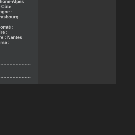
hône-Alpes
-Côte
agne :
trasbourg
omté :
re :
re : Nantes
rse :