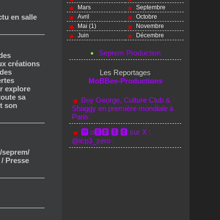
Mars
Septembre
ctu en salle
Avril
Octobre
Mai (1)
Novembre
Juin
Décembre
Seprem Production
 des
x créations
ndes
Les Reportages
ertes
MoBBee-Productions
r explore
toute sa
Boy George, Culture Club &
et son
Shaggy en première mondiale à
Paris
🅼 o🅱🅱 🅴 🅴 sur X :
@icp3_zero
/seprem/
 / Presse