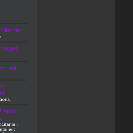
ollande
e
ortages
ciatif
s :
rs
tions
France,
s
ccitanie :
itaine :