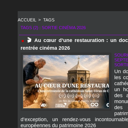
ACCUEIL
>
TAGS
TAGS (2) : SORTIE CINÉMA 2026
🎬 Au cœur d’une restauration : un do
rentrée cinéma 2026
SOURC
SEPTE
SORTI
Un do
les c
cathé
un ho
des a
monum
des e
patr
d’exception, un rendez‑vous incontournab
européennes du patrimoine 2026