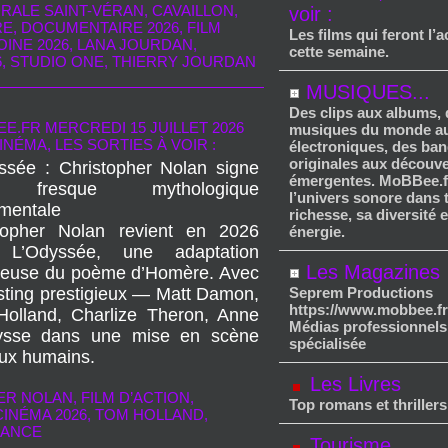
RALE SAINT-VÉRAN
,
CAVAILLON
,
voir :
RE
,
DOCUMENTAIRE 2026
,
FILM
Les films qui feront l’a
INE 2026
,
LANA JOURDAN
,
cette semaine.
6
,
STUDIO ONE
,
THIERRY JOURDAN
MUSIQUES...
Des clips aux albums,
EE.FR
MERCREDI 15 JUILLET 2026
musiques du monde au
INÉMA, LES SORTIES À VOIR :
électroniques, des ba
originales aux découv
ssée : Christopher Nolan signe
émergentes. MoBBee.f
 fresque mythologique
l’univers sonore dans 
mentale
richesse, sa diversité 
topher Nolan revient en 2026
énergie.
 L’Odyssée, une adaptation
Les Magazines
ieuse du poème d’Homère. Avec
sting prestigieux — Matt Damon,
Seprem Productions
https://www.mobbee.fr
olland, Charlize Theron, Anne
Médias professionnels
Ulysse dans une mise en scène
spécialisée
eux humains.
Les Livres
ER NOLAN
,
FILM D’ACTION
,
Top romans et thrillers
CINÉMA 2026
,
TOM HOLLAND
,
RANCE
Tourisme