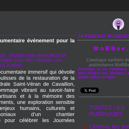
LE PODCAST MUSIQUE
cumentaire événement pour la
M o B B e e .
E : STUDIO ONE MERCREDI 16
Catalogue tarifaire d
MBRE 2026 195
|
CINÉMA, LES
publicitaires MoBBe
ES À VOIR :
Retrouvez ici les conditions, 
cumentaire immersif qui dévoile
pour intégrer vos annonces 
oulisses de la restauration de la
média culturel en ligne.
drale Saint‑Véran de Cavaillon,
mmage vibrant au savoir‑faire
rtisans et à la mémoire des
ents, une exploration sensible
TOUTES LES
njeux humains, culturels et
RUBRIQUES
imoniaux d’un chantier
le pour célébrer les Journées
Cinéma, les sor