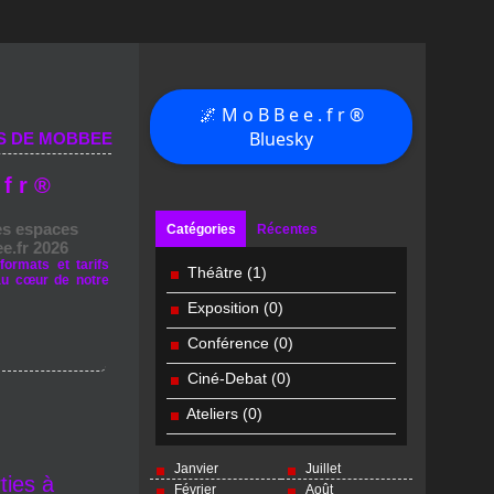
🌌 M o B B e e . f r ®
Bluesky
S DE MOBBEE
 f r ®
es espaces
Catégories
Récentes
e.fr 2026
formats et tarifs
Théâtre
(1)
au cœur de notre
Exposition
(0)
Conférence
(0)
Ciné-Debat
(0)
Ateliers
(0)
Janvier
Juillet
ties à
Février
Août