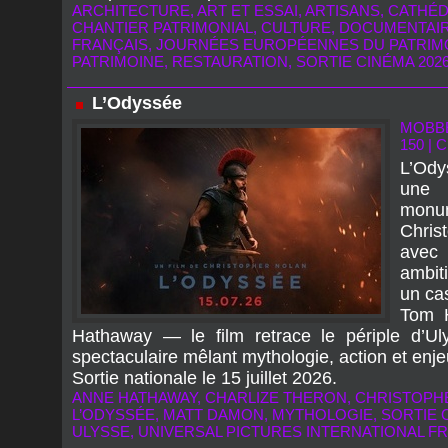
ARCHITECTURE
,
ART ET ESSAI
,
ARTISANS
,
CATHÉD
CHANTIER PATRIMONIAL
,
CULTURE
,
DOCUMENTAI
FRANÇAIS
,
JOURNÉES EUROPÉENNES DU PATRIMO
PATRIMOINE
,
RESTAURATION
,
SORTIE CINÉMA 202
L’Odyssée
MOBB
150
|
C
L’Ody
une
monu
Chris
avec
ambit
un ca
Tom H
Hathaway — le film retrace le périple d’
spectaculaire mêlant mythologie, action et enj
Sortie nationale le 15 juillet 2026.
ANNE HATHAWAY
,
CHARLIZE THERON
,
CHRISTOPH
L’ODYSSÉE
,
MATT DAMON
,
MYTHOLOGIE
,
SORTIE 
ULYSSE
,
UNIVERSAL PICTURES INTERNATIONAL F