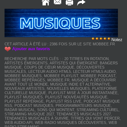
Notez
CET ARTICLE À ÉTÉ LU : 2386 FOIS SUR LE SITE MOBBEE.FR
Ajouter aux favoris
RECHERCHE PAR MOTS CLÉS :
:
20 TITRES EN ROTATION
,
ARTISTES ÉMERGENTS
,
ARTISTES QUI ÉMERGENT
,
BANGERS
MUSIQUE
,
COUPS DE CŒUR MUSIQUE
,
DÉCOUVERTES
MUSICALES
,
LECTEUR AUDIO HTML5
,
LECTEUR HTML5 AUDIO
,
MOBBEE MUSIQUES
,
MOBBEE PLAYLIST
,
MOBBEE PODCAST
,
MOBBEE REPÉRAGES
,
MOBBEE.FR
,
MUSIQUE À DÉCOUVRIR
AVANT TOUT LE MONDE
,
MUSIQUE INDIE ET ALTERNATIVE
,
NOUVEAUX ARTISTES
,
NOUVELLES MUSIQUES
,
PLATEFORME
CULTURELLE MUSIQUE
,
PLAYLIST MISE À JOUR INSTANTANÉE
,
PLAYLIST MUSIQUES
,
PLAYLIST NOUVEAUTÉS MUSIQUE
,
PLAYLIST REPÉRAGE
,
PLAYLIST RSS LIVE
,
PODCAST MUSIQUE
RSS
,
PODCAST MUSIQUES
,
PROGRAMMATEURS MUSIQUE
,
RADAR MUSICAL
,
SONS QUI MONTENT
,
STREAMING CULTUREL
,
STREAMING MUSIQUE 2027
,
TENDANCES MUSICALES 2027
,
TENDANCES MUSICALES À SUIVRE
,
TITRES QUI VONT PERCER
,
WEB AUDIO API
,
WEB RADIO MUSIQUES DÉCOUVERTES
,
WEB
RADIO STREAMING