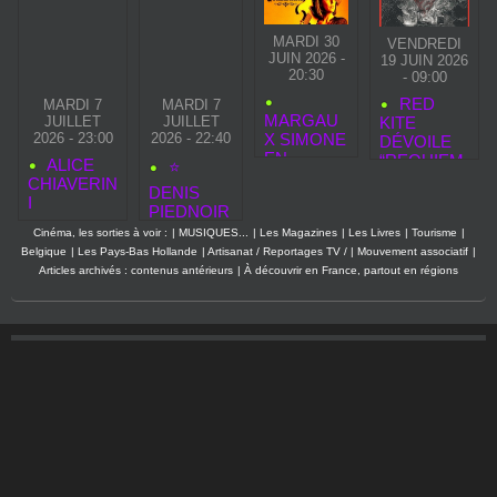
MARDI 30
VENDREDI
JUIN 2026 -
19 JUIN 2026
20:30
- 09:00
RED
MARDI 7
MARDI 7
MARGAU
JUILLET
JUILLET
KITE
2026 - 23:00
2026 - 22:40
X SIMONE
DÉVOILE
EN
“REQUIEM
ALICE
⭐
CONCERT
FOR
CHIAVERIN
DENIS
À LA
BOLLA
I
PIEDNOIR
DAME DE
:
CANTON
Cinéma, les sorties à voir :
|
MUSIQUES...
|
Les Magazines
|
Les Livres
|
Tourisme
|
AUTEUR‑
POUR
Belgique
|
Les Pays-Bas Hollande
|
Artisanat / Reportages TV /
|
Mouvement associatif
|
COMPOSI
DÉVOILER
Articles archivés : contenus antérieurs
|
À découvrir en France, partout en régions
TEUR,
AVANT
ARRANGE
QUE LA
UR ET
NUIT
RÉALISAT
EUR
FRANÇAIS