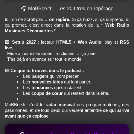
🎧 MoBBee.fr – Les 20 titres en repérage
Ici, on ne scroll pas… 
on repère
. Si ça buzz, si ça surprend, si 
ça promet, c’est direct dans la rotation de la * 
Web Radio 
Musiques Découvertes *
🟪
Setup 2027
 : lecteur 
HTML5 + Web Audio
, playlist 
RSS 
live
, 
  Mise à jour instantanée. Tu cliques → ça joue 
  T’es déjà en avance sur tout le monde.
🟪
Ce que tu trouves dans le podcast :
Les 
bangers
 qui vont percer,
Les 
nouvelles têtes
 qui font parler,
Les 
tendances
 qui s’installent,
Les 
coups de cœur
 qui restent dans la tête.
MoBBee.fr, c’est le 
radar musical
 des programmateurs, des 
passionnés, et de tous ceux qui veulent entendre 
ce qui arrive 
avant que ça explose
.