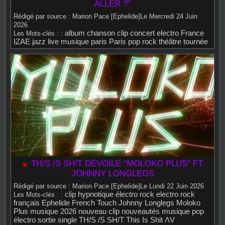
ALLER ?”
Rédigé par source : Marion Pace [Ephelide]Le Mercredi 24 Juin
2026
album
chanson
clip
concert
electro
France
Les Mots‑clés : :
IZAE
jazz
live
musique
paris
Paris
pop
rock
théâtre
tournée
TH/S /S SH/T DÉVOILE “MOLOKO PLUS” FT.
JOHNNY LONGLEGS
Rédigé par source : Marion Pace [Ephelide]Le Lundi 22 Juin 2026
clip hypnotique
électro rock
electro rock
Les Mots‑clés : :
français
Ephelide
French Touch
Johnny Longlegs
Moloko
Plus
musique 2026
nouveau clip
nouveautés musique
pop
électro
sortie single
TH/S /S SH/T
This Is Shit
ΛV