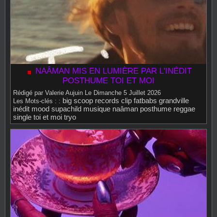
NAÂMAN MIS EN LUMIÈRE PAR L'INÉDIT
POSTHUME TOI ET MOI
Rédigé par
Valerie Aujuin
Le Dimanche 5 Juillet 2026
big scoop records
clip
fatbabs
grandville
Les Mots‑clés : :
inédit
mood supachild
musique
naâman
posthume
reggae
single
toi et moi
tryo