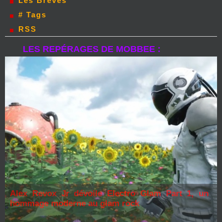
Les Bréves
# Tags
RSS
LES REPÉRAGES DE MOBBEE :
Alex Revox Jr dévoile Electro Glam Part 1, un
hommage moderne au glam rock