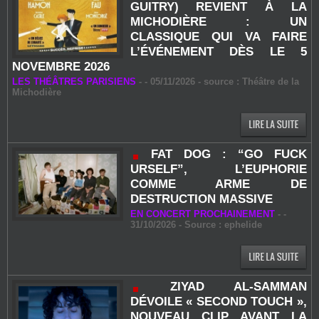
GUITRY) REVIENT À LA
MICHODIÈRE : UN
CLASSIQUE QUI VA FAIRE
L’ÉVÉNEMENT DÈS LE 5
NOVEMBRE 2026
LES THÉÂTRES PARISIENS
-
- 05/11/2026 - source : Théâtre de la
Michodière
FAT DOG : “GO FUCK
URSELF”, L’EUPHORIE
COMME ARME DE
DESTRUCTION MASSIVE
EN CONCERT PROCHAINEMENT
-
-
31/10/2026 - Source : ephelide
ZIYAD AL‑SAMMAN
DÉVOILE « SECOND TOUCH »,
NOUVEAU CLIP AVANT LA