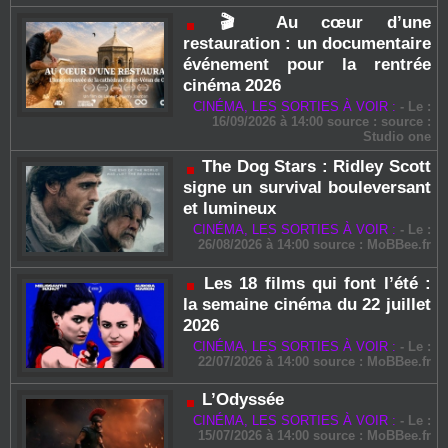
🎬 Au cœur d’une
restauration : un documentaire
événement pour la rentrée
cinéma 2026
CINÉMA, LES SORTIES À VOIR :
-
Le :
16/09/2026 à 14:00 source : source :
Studio one
The Dog Stars : Ridley Scott
signe un survival bouleversant
et lumineux
CINÉMA, LES SORTIES À VOIR :
-
Le :
26/08/2026 à 14:00 source :
MoBBee.fr
Les 18 films qui font l’été :
la semaine cinéma du 22 juillet
2026
CINÉMA, LES SORTIES À VOIR :
-
Le :
22/07/2026 à 14:00 source :
MoBBee.fr
L’Odyssée
CINÉMA, LES SORTIES À VOIR :
-
Le :
15/07/2026 à 14:00 source :
MoBBee.fr