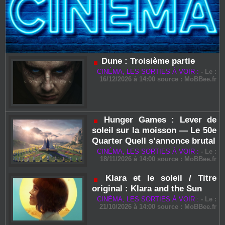
Dune : Troisième partie
CINÉMA, LES SORTIES À VOIR :
-
Le :
16/12/2026 à 14:00 source :
MoBBee.fr
Hunger Games : Lever de
soleil sur la moisson — Le 50e
Quarter Quell s’annonce brutal
CINÉMA, LES SORTIES À VOIR :
-
Le :
18/11/2026 à 14:00 source :
MoBBee.fr
Klara et le soleil / Titre
original : Klara and the Sun
CINÉMA, LES SORTIES À VOIR :
-
Le :
21/10/2026 à 14:00 source :
MoBBee.fr