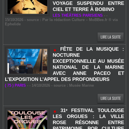
VOYAGE SUSPENDU ENTRE
CIEL ET TERRE À BOBINO
LES THÉÂTRES PARISIENS
-
-
15/10/2026 - source : Par la rédaction Culture – MoBBee.fr ® via
Ephelide
FÊTE DE LA MUSIQUE :
NOCTURNE
EXCEPTIONNELLE AU MUSÉE
NATIONAL DE LA MARINE
AVEC ANNE PACEO ET
L’EXPOSITION L’APPEL DES PROFONDEURS
( 75 ) PARIS
-
- 14/10/2026 - source : Musée Marine
31ᵉ FESTIVAL TOULOUSE
LES ORGUES : LA VILLE
ROSE RÉSONNE ENTRE
PATRIMOINE, POP CULTURE