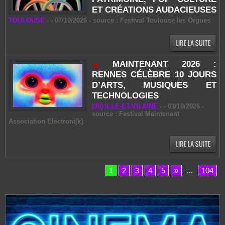
ET CRÉATIONS AUDACIEUSES
TOULOUSE
-
- 07/10/2026 - source : Festival Toulouse les Orgues
MAINTENANT 2026 :
RENNES CÉLÈBRE 10 JOURS
D’ARTS, MUSIQUES ET
TECHNOLOGIES
(35) ILLE-ET-VILAINE
-
- 01/10/2026 -
source : Festival Maintenant
Association Electroni[k]
1
2
3
4
5
»
...
104