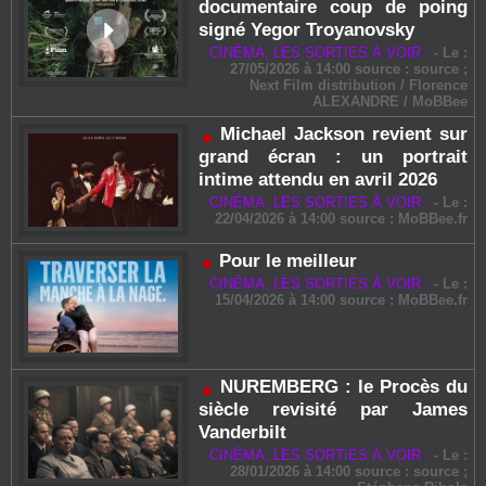
documentaire coup de poing
signé Yegor Troyanovsky
CINÉMA, LES SORTIES À VOIR :
-
Le :
27/05/2026 à 14:00 source : source ;
Next Film distribution / Florence
ALEXANDRE / MoBBee
Michael Jackson revient sur
grand écran : un portrait
intime attendu en avril 2026
CINÉMA, LES SORTIES À VOIR :
-
Le :
22/04/2026 à 14:00 source :
MoBBee.fr
Pour le meilleur
CINÉMA, LES SORTIES À VOIR :
-
Le :
15/04/2026 à 14:00 source :
MoBBee.fr
NUREMBERG : le Procès du
siècle revisité par James
Vanderbilt
CINÉMA, LES SORTIES À VOIR :
-
Le :
28/01/2026 à 14:00 source : source ;