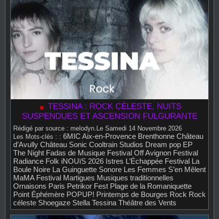
TESSINA : ROCK CÉLESTE, NUITS
SUSPENDUES ET ASCENSION FULGURANTE
Rédigé par source : melodyn.Le Samedi 14 Novembre 2026
6MIC Aix-en-Provence
Brenthonne
Château
Les Mots‑clés : :
d’Avully
Château Sonic
Cooltrain Studios
Dream pop
EP
The Night
Fadas de Musique
Festival Off Avignon
Festival
Radiance
Folk
iNOUïS 2026
Istres
L’Échappée Festival
La
Boule Noire
La Guinguette Sonore
Les Femmes S’en Mêlent
MaMA Festival
Martigues
Musiques traditionnelles
Ornaisons
Paris
Petrikor Fest
Plage de la Romaniquette
Point Éphémère
POPUP!
Printemps de Bourges
Rock
Rock
céleste
Shoegaze
Stella
Tessina
Théâtre des Vents