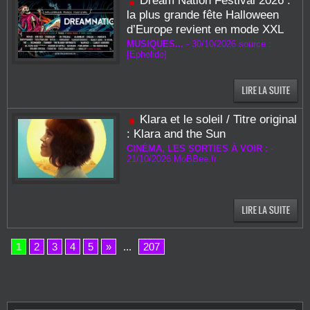
Dream Nation Festival 2026 :
la plus grande fête Halloween
d’Europe revient en mode XXL
MUSIQUES...
-
30/10/2026 source :
[Ephelide]
Klara et le soleil / Titre original
: Klara and the Sun
CINÉMA, LES SORTIES À VOIR :
-
21/10/2026
MoBBee.fr
1
2
3
4
5
»
...
207