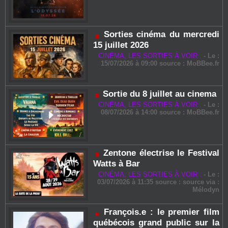
Sorties cinéma du mercredi
15 juillet 2026
CINÉMA, LES SORTIES À VOIR :
-
Le :
15/07/2026 à 09:00 source :
MoBBee.fr
Sortie du 8 juillet au cinema
CINÉMA, LES SORTIES À VOIR :
-
Le :
08/07/2026 à 14:00 source :
MoBBee.fr
Zentone électrise le Festival
Watts à Bar
CINÉMA, LES SORTIES À VOIR :
-
Le :
03/07/2026 à 11:35 source : source via :
Mélodyn
François.e : le premier film
québécois grand public sur la