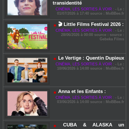
transidentité
CINÉMA, LES SORTIES À VOIR :
-
Le :
01/07/2026 à 17:40 source :
MoBBee.fr
🎬 Little Films Festival 2026 :
CINÉMA, LES SORTIES À VOIR :
-
Le :
28/06/2026 à 00:00 source : source :
Gebeka Films
Le Vertige : Quentin Dupieux
CINÉMA, LES SORTIES À VOIR :
-
Le :
10/06/2026 à 14:00 source :
MoBBee.fr
Anna et les Enfants :
CINÉMA, LES SORTIES À VOIR :
-
Le :
03/06/2026 à 14:00 source :
MoBBee.fr
CUBA & ALASKA un