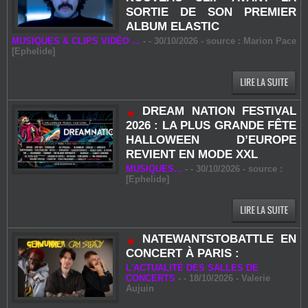
SORTIE DE SON PREMIER
ALBUM ELASTIC
MUSIQUES & CLIPS VIDÉO ...
-
- 30/10/2026 - source : Marion Pace
[Ephelide]
DREAM NATION FESTIVAL
2026 : LA PLUS GRANDE FÊTE
HALLOWEEN D’EUROPE
REVIENT EN MODE XXL
MUSIQUES...
-
- 30/10/2026 - source :
[Ephelide]
NATEWANTSTOBATTLE EN
CONCERT À PARIS :
L'ACTUALITÉ DES SALLES DE
CONCERTS
-
- 18/10/2026 -
Valerie
Aujuin