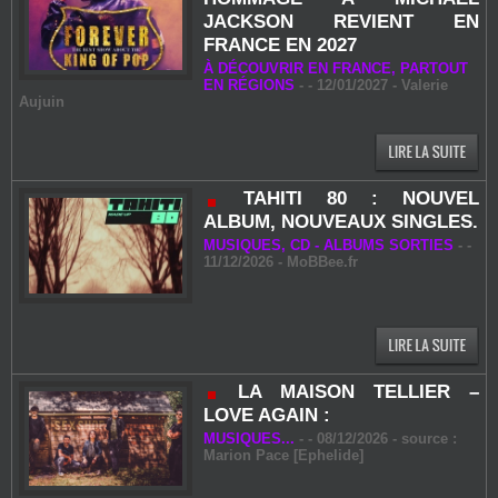
JACKSON REVIENT EN
FRANCE EN 2027
À DÉCOUVRIR EN FRANCE, PARTOUT
EN RÉGIONS
-
- 12/01/2027 -
Valerie
Aujuin
TAHITI 80 : NOUVEL
ALBUM, NOUVEAUX SINGLES.
MUSIQUES, CD - ALBUMS SORTIES
-
-
11/12/2026 -
MoBBee.fr
LA MAISON TELLIER –
LOVE AGAIN :
MUSIQUES...
-
- 08/12/2026 - source :
Marion Pace [Ephelide]