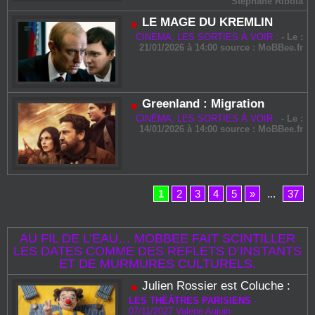
Stéphane Ribola
LE MAGE DU KREMLIN
CINÉMA, LES SORTIES À VOIR :
-
Le :
21/01/2026 à 14:00 source :
MoBBee.fr
Greenland : Migration
CINÉMA, LES SORTIES À VOIR :
-
Le :
14/01/2026 à 14:00 source :
MoBBee.fr
1
2
3
4
5
»
...
37
AU FIL DE L’EAU… MOBBEE FAIT SCINTILLER
LES DATES COMME DES REFLETS D’INSTANTS
ET DE MURMURES CULTURELS.
Julien Rossier est Coluche :
LES THÉÂTRES PARISIENS
-
07/11/2027
Valerie Aujuin