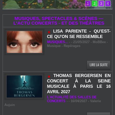
1
2
3
4
MUSIQUES, SPECTACLES & SCÈNES —
L’ACTU CONCERTS - ET DES THÉÂTRES
LISA PARIENTE - QU'EST-
CE QU'ON SE RESSEMBLE
MUSIQUES...
-
- 21/05/2027 - MoBBee -
Musique - Repérages
THOMAS BERGERSEN EN
CONCERT À LA SEINE
MUSICALE À PARIS LE 16
AVRIL 2027
L'ACTUALITÉ DES SALLES DE
CONCERTS
-
- 16/04/2027 -
Valerie
Aujuin