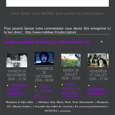
Vous devez vous identifier pour poster un commentaire.
Pour pouvoir laisser votre commentaire vous devez être enregistrer ici
le lien direct : http://www.mobbee.fr/subscription/
<
>
DANS LA MÊME RUBRIQUE SUR MOBBEE.FR:
VENDREDI
MARDI 28
SAMEDI 14
VENDREDI
30
JUILLET
NOVEMBRE
17 JUILLET
OCTOBRE
2026 - 13:02
2026 - 21:00
2026 - 17:04
2026 - 09:00
ALEX
TESSINA
ZIYAD
REVOX JR
: ROCK
NAÂMAN
AL‑SAMM
DÉVOILE
CÉLESTE,
DÉVOILE
AN
ELECTRO
NUITS
COCO
DÉVOILE
GLAM
SUSPEND
WATA, UNE
Musiques & Clips vidéo ...
|
Musique Jazz, Blues, Rock, Soul, Nouveautés,
|
Musiques,
«
PART 1,
UES ET
CHANSON
CD - Albums Sorties
|
L'Actualité des salles de concerts
|
En concert prochainement
|
SECOND
UN
ASCENSIO
REGGAE
ARTISTES
|
concours
TOUCH »,
HOMMAG