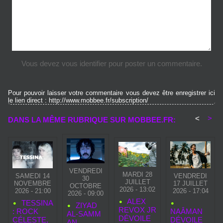
Vous devez vous identifier pour poster un commentaire.
Pour pouvoir laisser votre commentaire vous devez être enregistrer ici
le lien direct : http://www.mobbee.fr/subscription/
<
>
DANS LA MÊME RUBRIQUE SUR MOBBEE.FR:
VENDREDI
MARDI 28
SAMEDI 14
VENDREDI
30
JUILLET
NOVEMBRE
17 JUILLET
OCTOBRE
2026 - 13:02
2026 - 21:00
2026 - 17:04
2026 - 09:00
ALEX
TESSINA
ZIYAD
REVOX JR
: ROCK
NAÂMAN
AL‑SAMM
DÉVOILE
CÉLESTE,
DÉVOILE
AN