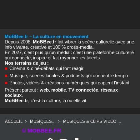
MoBBee.fr – La culture en mouvement
Depuis 2008,
MoBBee.fr
fait vibrer la scène culturelle avec une
info vivante, créative et 100 % cross‑media.
En 2027, c’est plus qu’un média : c’est une plateforme culturelle
qui connecte, inspire et fait rayonner les talents.
Nos terrains de jeu :
■
Cinéma & ciné‑débats qui font réagir
■
Musique, scènes locales & podcasts qui donnent le tempo
■
Photos, vidéos & créations numériques qui captent l’instant
Présent partout :
web
,
mobile
,
TV connectée
,
réseaux
sociaux
.
MoBBee.fr
, c’est la culture, là où elle vit.
ACCUEIL
>
MUSIQUES...
>
MUSIQUES & CLIPS VIDÉO ...
© MOBBEE.FR