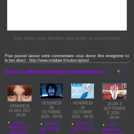
Vous devez vous identifier pour poster un commentaire.
Pour pouvoir laisser votre commentaire vous devez être enregistrer ici
le lien direct : http://www.mobbee.fr/subscription/
<
>
DANS LA MÊME RUBRIQUE SUR MOBBEE.FR:
VENDREDI
VENDREDI
JEUDI 3
VENDREDI
30
16
SEPTEMBR
21 MAI 2027
OCTOBRE
OCTOBRE
E 2026 -
- 09:00
2026 - 09:00
2026 - 09:00
09:00
LISA
ZIYAD
EGO LE
SEX
PARIENTE
AL‑SAMM
CACHALO
MAGICK
- QU'EST-
AN
T