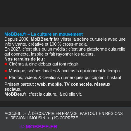
MoBBee.fr – La culture en mouvement
Depuis 2008,
MoBBee.fr
fait vibrer la scène culturelle avec une
info vivante, créative et 100 % cross‑media.
En 2027, c’est plus qu’un média : c’est une plateforme culturelle
qui connecte, inspire et fait rayonner les talents.
Nos terrains de jeu :
■
Cinéma & ciné‑débats qui font réagir
■
Musique, scènes locales & podcasts qui donnent le tempo
■
Photos, vidéos & créations numériques qui captent l’instant
Présent partout :
web
,
mobile
,
TV connectée
,
réseaux
sociaux
.
MoBBee.fr
, c’est la culture, là où elle vit.
ACCUEIL
>
À DÉCOUVRIR EN FRANCE, PARTOUT EN RÉGIONS
>
RÉGION LIMOUSIN
>
(19) CORRÈZE
© MOBBEE.FR