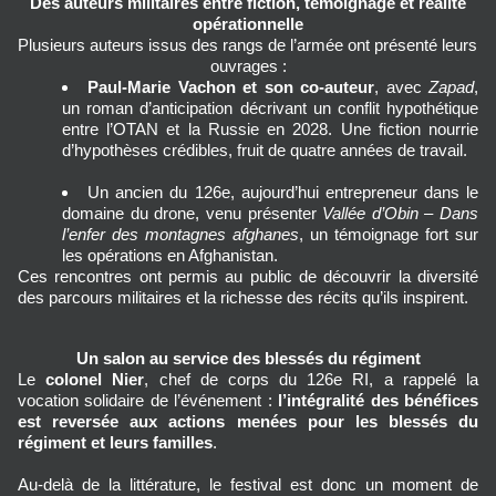
Des auteurs militaires entre fiction, témoignage et réalité
opérationnelle
Plusieurs auteurs issus des rangs de l’armée ont présenté leurs 
ouvrages :
Paul-Marie Vachon et son co-auteur
, avec 
Zapad
, 
un roman d’anticipation décrivant un conflit hypothétique 
entre l’OTAN et la Russie en 2028. Une fiction nourrie 
d’hypothèses crédibles, fruit de quatre années de travail.
Un ancien du 126e, aujourd’hui entrepreneur dans le 
domaine du drone, venu présenter 
Vallée d’Obin – Dans 
l’enfer des montagnes afghanes
, un témoignage fort sur 
les opérations en Afghanistan.
Ces rencontres ont permis au public de découvrir la diversité 
des parcours militaires et la richesse des récits qu’ils inspirent.
Un salon au service des blessés du régiment
Le 
colonel Nier
, chef de corps du 126e RI, a rappelé la 
vocation solidaire de l’événement : 
l’intégralité des bénéfices 
est reversée aux actions menées pour les blessés du 
régiment et leurs familles
.
Au-delà de la littérature, le festival est donc un moment de 