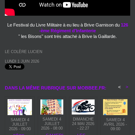
Le Festival du Livre Militaire à eu lieu à Brive Garnison du
126
-ème Régiment d'Infanterie
" les Bisons" sont très attaché à Brive la Gaillarde.
LE COLÈRE LUCIEN
LUNDI 1 JUIN 2026
<
>
DANS LA MÊME RUBRIQUE SUR MOBBEE.FR:
SAMEDI 4
DIMANCHE
SAMEDI 4
SAMEDI 4
JUILLET
24 MAI 2026
JUILLET
AVRIL 2026 -
2026 - 08:00
- 22:27
2026 - 09:00
09:00