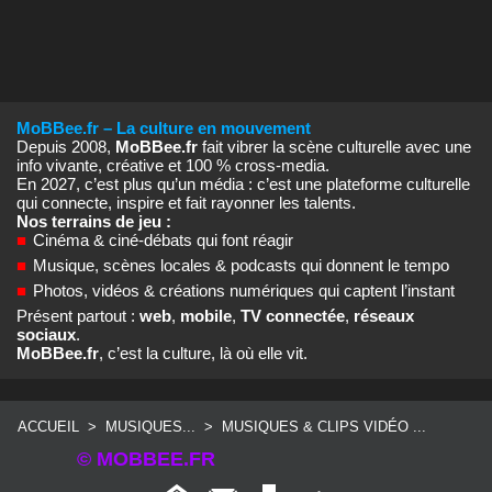
MoBBee.fr – La culture en mouvement
Depuis 2008,
MoBBee.fr
fait vibrer la scène culturelle avec une
info vivante, créative et 100 % cross‑media.
En 2027, c’est plus qu’un média : c’est une plateforme culturelle
qui connecte, inspire et fait rayonner les talents.
Nos terrains de jeu :
■
Cinéma & ciné‑débats qui font réagir
■
Musique, scènes locales & podcasts qui donnent le tempo
■
Photos, vidéos & créations numériques qui captent l’instant
Présent partout :
web
,
mobile
,
TV connectée
,
réseaux
sociaux
.
MoBBee.fr
, c’est la culture, là où elle vit.
ACCUEIL
>
MUSIQUES...
>
MUSIQUES & CLIPS VIDÉO ...
© MOBBEE.FR