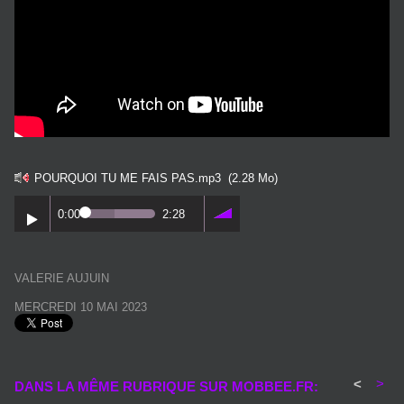
POURQUOI TU ME FAIS PAS.mp3
(2.28 Mo)
0:00
2:28
VALERIE AUJUIN
MERCREDI 10 MAI 2023
<
>
DANS LA MÊME RUBRIQUE SUR MOBBEE.FR: