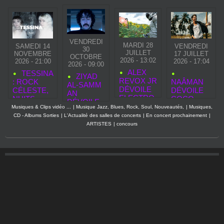
VENDREDI
MARDI 28
SAMEDI 14
VENDREDI
30
JUILLET
NOVEMBRE
17 JUILLET
OCTOBRE
2026 - 13:02
2026 - 21:00
2026 - 17:04
2026 - 09:00
ALEX
TESSINA
ZIYAD
REVOX JR
: ROCK
NAÂMAN
AL‑SAMM
DÉVOILE
CÉLESTE,
DÉVOILE
AN
ELECTRO
NUITS
COCO
DÉVOILE
GLAM
SUSPEND
WATA, UNE
Musiques & Clips vidéo ...
|
Musique Jazz, Blues, Rock, Soul, Nouveautés,
|
Musiques,
«
PART 1,
UES ET
CHANSON
CD - Albums Sorties
|
L'Actualité des salles de concerts
|
En concert prochainement
|
SECOND
UN
ASCENSIO
REGGAE
ARTISTES
|
concours
TOUCH »,
HOMMAG
N
LUMINEUS
NOUVEAU
E
FULGURA
E QUI
CLIP
MODERN
NTE
PROLONG
AVANT LA
E AU
E SON
SORTIE
GLAM
HÉRITAGE
DE SON
ROCK
ARTISTIQU
PREMIER
E
ALBUM
ELASTIC