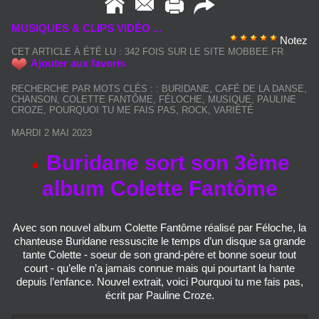
MUSIQUES & CLIPS VIDÉO ...
Notez
CET ARTICLE À ÉTÉ LU : 342 FOIS SUR LE SITE MOBBEE.FR
Ajouter aux favoris
RECHERCHE PAR MOTS CLÉS :
:
BURIDANE
,
CAFÉ DE LA DANSE
,
CHANSON
,
COLETTE FANTÔME
,
FÉLOCHE
,
MUSIQUE
,
PAULINE
CROZE
,
POURQUOI TU ME FAIS PAS
,
ROCK
,
VARIÉTÉ
MARDI 2 MAI 2023
Buridane sort son 3ème
album Colette Fantôme
Avec son nouvel album Colette Fantôme réalisé par Féloche, la
chanteuse Buridane ressuscite le temps d’un disque sa grande
tante Colette - soeur de son grand-père et bonne soeur tout
court - qu’elle n’a jamais connue mais qui pourtant la hante
depuis l’enfance. Nouvel extrait, voici Pourquoi tu me fais pas,
écrit par Pauline Croze.