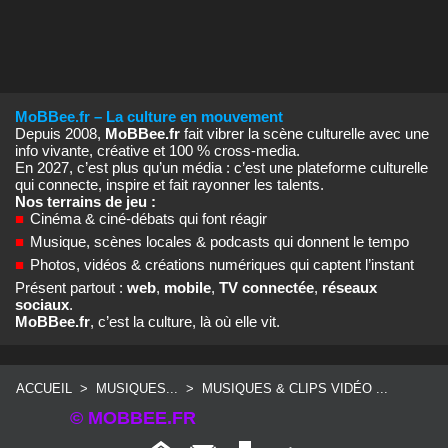
MoBBee.fr – La culture en mouvement
Depuis 2008,
MoBBee.fr
fait vibrer la scène culturelle avec une
info vivante, créative et 100 % cross‑media.
En 2027, c’est plus qu’un média : c’est une plateforme culturelle
qui connecte, inspire et fait rayonner les talents.
Nos terrains de jeu :
■
Cinéma & ciné‑débats qui font réagir
■
Musique, scènes locales & podcasts qui donnent le tempo
■
Photos, vidéos & créations numériques qui captent l’instant
Présent partout :
web
,
mobile
,
TV connectée
,
réseaux
sociaux
.
MoBBee.fr
, c’est la culture, là où elle vit.
ACCUEIL
>
MUSIQUES...
>
MUSIQUES & CLIPS VIDÉO ...
© MOBBEE.FR