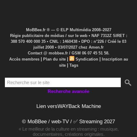
MoBBee.fr ® — © ELP Multimédia 2008–2027
Régie publicitaire de médias / sur le web • NAF 7312Z SIRET :
388 570 400 000 35 • CNIL : 1460438 • DPO : n°226 / Créé le 03
juillet 2008 • 03/07/2027 chez Amen.fr
Contact @ mobbee.fr / GSM 06 07 45 51 58.
|
|
|
Accès membres
Plan du site
Syndication
Inscription au
|
site
Tags
Recherche avancée
Lien versWAYBack Machine
© MoBBee / web-TV / ✅ Streaming 2027
« Le meilleur de la culture en streaming : musique,
documentaires, créations originales.