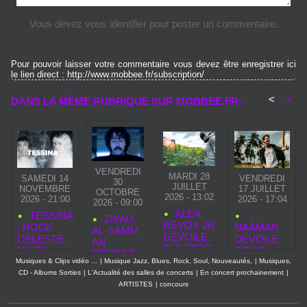
Vous devez vous identifier pour poster un commentaire.
Pour pouvoir laisser votre commentaire vous devez être enregistrer ici
le lien direct : http://www.mobbee.fr/subscription/
<
>
DANS LA MÊME RUBRIQUE SUR MOBBEE.FR:
VENDREDI
MARDI 28
SAMEDI 14
VENDREDI
30
JUILLET
NOVEMBRE
17 JUILLET
OCTOBRE
2026 - 13:02
2026 - 21:00
2026 - 17:04
2026 - 09:00
ALEX
TESSINA
ZIYAD
REVOX JR
: ROCK
NAÂMAN
AL‑SAMM
DÉVOILE
CÉLESTE,
DÉVOILE
AN
ELECTRO
NUITS
COCO
DÉVOILE
GLAM
SUSPEND
WATA, UNE
Musiques & Clips vidéo ...
|
Musique Jazz, Blues, Rock, Soul, Nouveautés,
|
Musiques,
«
PART 1,
UES ET
CHANSON
CD - Albums Sorties
|
L'Actualité des salles de concerts
|
En concert prochainement
|
SECOND
UN
ASCENSIO
REGGAE
ARTISTES
|
concours
TOUCH »,
HOMMAG
N
LUMINEUS
NOUVEAU
E