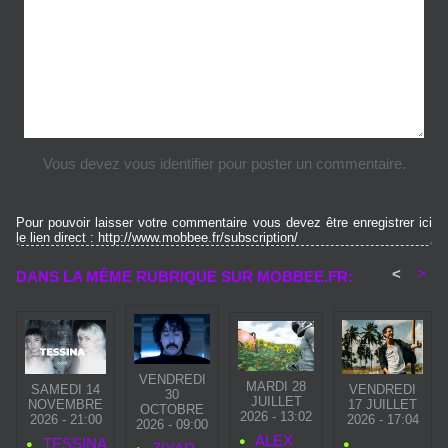
Vous devez vous identifier pour poster un commentaire.
Pour pouvoir laisser votre commentaire vous devez être enregistrer ici
le lien direct : http://www.mobbee.fr/subscription/
<
>
DANS LA MÊME RUBRIQUE SUR MOBBEE.FR:
VENDREDI
MARDI 28
SAMEDI 14
VENDREDI
30
JUILLET
NOVEMBRE
17 JUILLET
OCTOBRE
2026 - 13:02
2026 - 21:00
2026 - 17:04
2026 - 09:00
ALEX
TESSINA