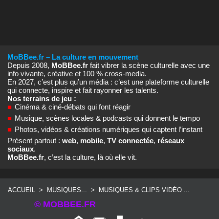
MoBBee.fr – La culture en mouvement
Depuis 2008,
MoBBee.fr
fait vibrer la scène culturelle avec une
info vivante, créative et 100 % cross‑media.
En 2027, c’est plus qu’un média : c’est une plateforme culturelle
qui connecte, inspire et fait rayonner les talents.
Nos terrains de jeu :
■
Cinéma & ciné‑débats qui font réagir
■
Musique, scènes locales & podcasts qui donnent le tempo
■
Photos, vidéos & créations numériques qui captent l’instant
Présent partout :
web
,
mobile
,
TV connectée
,
réseaux
sociaux
.
MoBBee.fr
, c’est la culture, là où elle vit.
ACCUEIL
>
MUSIQUES...
>
MUSIQUES & CLIPS VIDÉO ...
© MOBBEE.FR