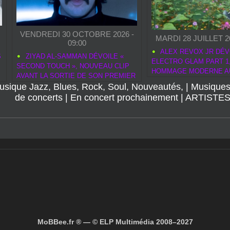
VENDREDI 30 OCTOBRE 2026 -
MARDI 28 JUILLET 20
09:00
ALEX REVOX JR DÉV
S
ZIYAD AL‑SAMMAN DÉVOILE «
ELECTRO GLAM PART 1
SECOND TOUCH », NOUVEAU CLIP
HOMMAGE MODERNE A
AVANT LA SORTIE DE SON PREMIER
ROCK
usique Jazz, Blues, Rock, Soul, Nouveautés,
ALBUM ELASTIC
|
Musiques
de concerts
|
En concert prochainement
|
ARTISTE
MoBBee.fr ® — © ELP Multimédia 2008–2027