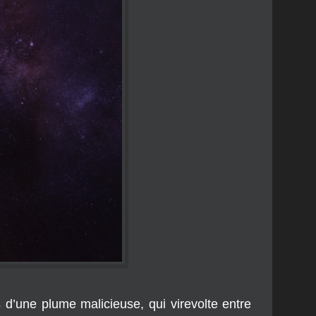
 d’une plume malicieuse, qui virevolte entre