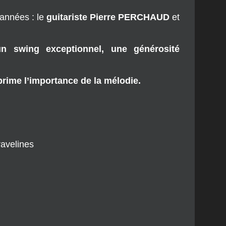
puis
« Héritage »
en 2007,
« Imaginarium »
 années : le
guitariste Pierre PERCHAUD
et
 swing exceptionnel, une générosité
prime l’importance de la mélodie.
avelines