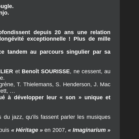
R batterie
sortie de
le.
jo.
ondissent depuis 20 ans une relation
ongévité exceptionnelle ! Plus de mille
 ce tandem au parcours singulier par sa
LIER
et
Benoît SOURISSE
, ne cessent, au
e.
agrène, T. Thielemans, S. Henderson, J. Mac
rett, …
bué à développer leur « son » unique et
es du jazz, qu’ils fassent parler les musiques