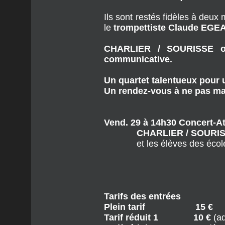
d’Afrique revisitées ou qu’ils
Après leur premier album
« G
en 2010 et
« Multiquarium »
Ils sont restés fidèles à deux
le
trompettiste Claude EGE
CHARLIER / SOURISSE off
communicative.
Un quartet talentueux pour 
Un rendez-vous à ne pas ma
Vend. 29 à 14h30
Concert-Ate
CHARLIER / SOURI
et les élèves des écoles él