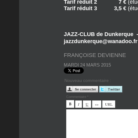
Tarifs des entrées
Plein tarif
15 €
Tarif réduit 1
10 €
(ad
Tarif réduit 2
7 €
(étu
Tarif réduit 3
3,5 €
(ét
JAZZ-CLUB de Dunkerque -
jazzdunkerque@wanadoo.fr -
FRANÇOISE DEVIENNE
MARDI 24 MARS 2015
Nouveau commentaire :
Commentaire * :