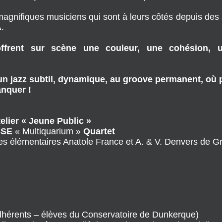
 déambulent entre blues, rythm’n’blues, funk…
emini »
en 2001, ils sortent
« Eleven Blues »
en 2004, 
fin 2013 (Un album tous les 3 ans !...).
 magnifiques musiciens qui sont à leurs côtés depuis des
A
.
rent sur scène une couleur, une cohésion, un
un jazz subtil, dynamique, au groove permanent, où 
nquer !
lier « Jeune Public »
SSE
« Multiquarium »
Quartet
émentaires Anatole France et A. & V. Denvers de Gr