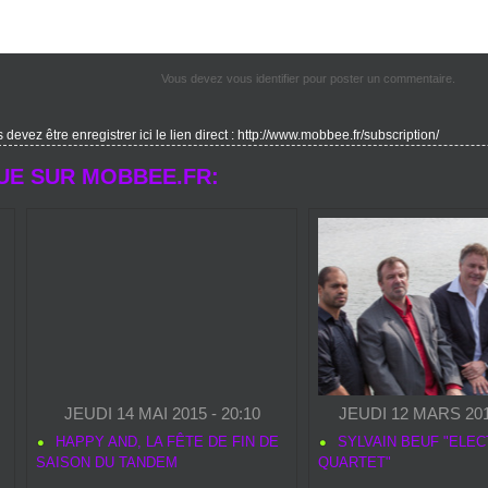
Vous devez vous identifier pour poster un commentaire.
evez être enregistrer ici le lien direct : http://www.mobbee.fr/subscription/
UE SUR MOBBEE.FR:
JEUDI 14 MAI 2015 - 20:10
JEUDI 12 MARS 2015