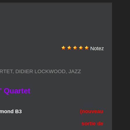
Notez
ARTET
,
DIDIER LOCKWOOD
,
JAZZ
" Quartet
e Hammond B3
(nouveau