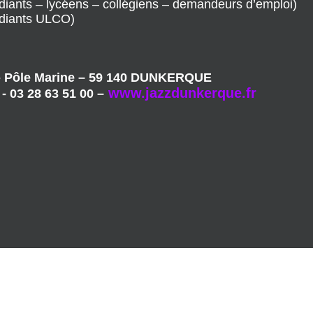
hérents – élèves du Conservatoire de Dunkerque)
diants – lycéens – collégiens – demandeurs d’emploi)
udiants ULCO)
 Pôle Marine – 59 140 DUNKERQUE
www.jazzdunkerque.fr
 03 28 63 51 00 –