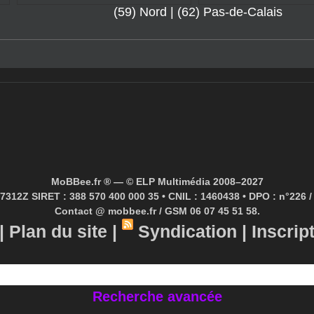
HAPPY AND, LA FÊTE DE FIN DE
SYLVAIN BEUF "ELEC
SAISON DU TANDEM
QUARTET"
(59) Nord
|
(62) Pas-de-Calais
MoBBee.fr ® — © ELP Multimédia 2008–2027
7312Z SIRET : 388 570 400 000 35 • CNIL : 1460438 • DPO : n°226 / 
Contact @ mobbee.fr / GSM 06 07 45 51 58.
|
Plan du site
|
Syndication
|
Inscrip