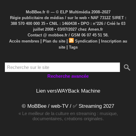
MoBBee.fr ® — © ELP Multimédia 2008–2027
Régie publicitaire de médias / sur le web • NAF 7312Z SIRET :
388 570 400 000 35 • CNIL : 1460438 • DPO : n°226 / Créé le 03
juillet 2008 • 03/07/2027 chez Amen.fr
Contact @ mobbee.fr / GSM 06 07 45 51 58.
|
|
|
Accès membres
Plan du site
Syndication
Inscription au
|
site
Tags
Recherche avancée
Lien versWAYBack Machine
© MoBBee / web-TV / ✅ Streaming 2027
« Le meilleur de la culture en streaming : musique,
documentaires, créations originales.