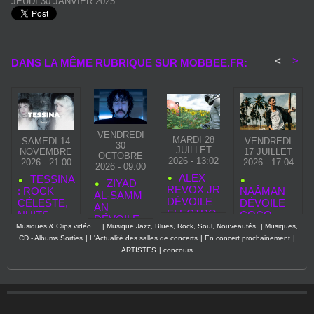
JEUDI 30 JANVIER 2025
<
>
DANS LA MÊME RUBRIQUE SUR MOBBEE.FR:
VENDREDI
MARDI 28
SAMEDI 14
VENDREDI
30
JUILLET
NOVEMBRE
17 JUILLET
OCTOBRE
2026 - 13:02
2026 - 21:00
2026 - 17:04
2026 - 09:00
ALEX
TESSINA
ZIYAD
REVOX JR
: ROCK
NAÂMAN
AL‑SAMM
DÉVOILE
CÉLESTE,
DÉVOILE
AN
ELECTRO
NUITS
COCO
DÉVOILE
GLAM
SUSPEND
WATA, UNE
Musiques & Clips vidéo ...
|
Musique Jazz, Blues, Rock, Soul, Nouveautés,
|
Musiques,
«
PART 1,
UES ET
CHANSON
CD - Albums Sorties
|
L'Actualité des salles de concerts
|
En concert prochainement
|
SECOND
UN
ASCENSIO
REGGAE
ARTISTES
|
concours
TOUCH »,
HOMMAG
N
LUMINEUS
NOUVEAU
E
FULGURA
E QUI
CLIP
MODERN
NTE
PROLONG
AVANT LA
E AU
E SON
SORTIE
GLAM
HÉRITAGE