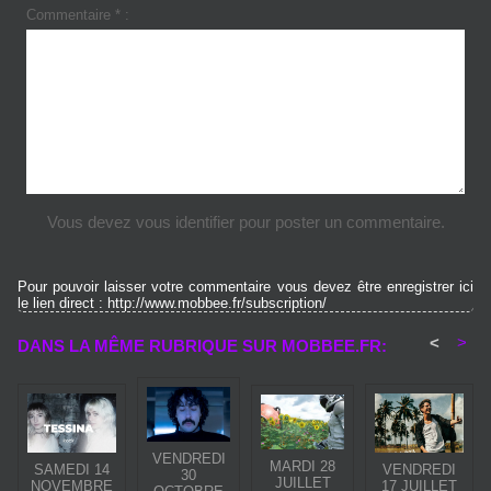
Commentaire * :
Vous devez vous identifier pour poster un commentaire.
Pour pouvoir laisser votre commentaire vous devez être enregistrer ici
le lien direct : http://www.mobbee.fr/subscription/
<
>
DANS LA MÊME RUBRIQUE SUR MOBBEE.FR:
VENDREDI
MARDI 28
SAMEDI 14
VENDREDI
30
JUILLET
NOVEMBRE
17 JUILLET