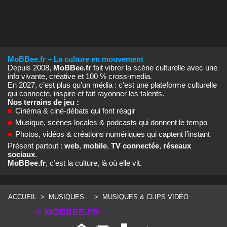
MoBBee.fr – La culture en mouvement
Depuis 2008,
MoBBee.fr
fait vibrer la scène culturelle avec une
info vivante, créative et 100 % cross‑media.
En 2027, c’est plus qu’un média : c’est une plateforme culturelle
qui connecte, inspire et fait rayonner les talents.
Nos terrains de jeu :
■
Cinéma & ciné‑débats qui font réagir
■
Musique, scènes locales & podcasts qui donnent le tempo
■
Photos, vidéos & créations numériques qui captent l’instant
Présent partout :
web
,
mobile
,
TV connectée
,
réseaux
sociaux
.
MoBBee.fr
, c’est la culture, là où elle vit.
ACCUEIL
>
MUSIQUES...
>
MUSIQUES & CLIPS VIDÉO ...
© MOBBEE.FR