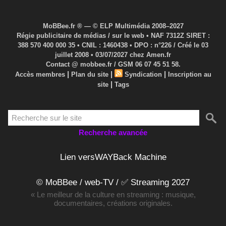
MoBBee.fr ® — © ELP Multimédia 2008–2027
Régie publicitaire de médias / sur le web • NAF 7312Z SIRET :
388 570 400 000 35 • CNIL : 1460438 • DPO : n°226 / Créé le 03
juillet 2008 • 03/07/2027 chez Amen.fr
Contact @ mobbee.fr / GSM 06 07 45 51 58.
|
|
|
Accès membres
Plan du site
Syndication
Inscription au
|
site
Tags
Recherche avancée
Lien versWAYBack Machine
© MoBBee / web-TV / ✅ Streaming 2027
« Le meilleur de la culture en streaming : musique,
documentaires, créations originales.