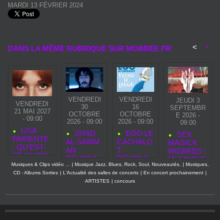
MARDI 13 FÉVRIER 2024
<
>
DANS LA MÊME RUBRIQUE SUR MOBBEE.FR:
VENDREDI
VENDREDI
JEUDI 3
VENDREDI
30
16
SEPTEMBR
21 MAI 2027
OCTOBRE
OCTOBRE
E 2026 -
- 09:00
2026 - 09:00
2026 - 09:00
09:00
LISA
ZIYAD
EGO LE
SEX
PARIENTE
AL‑SAMM
CACHALO
MAGICK
- QU'EST-
AN
T
WIZARDS :
CE QU'ON
DÉVOILE
DÉVOILE
LE SINGLE
SE
Musiques & Clips vidéo ...
|
Musique Jazz, Blues, Rock, Soul, Nouveautés,
|
Musiques,
«
EGO LE
“TRANSFO
RESSEMB
CD - Albums Sorties
|
L'Actualité des salles de concerts
|
En concert prochainement
|
SECOND
CACHALO
RM”
LE
ARTISTES
|
concours
TOUCH »,
T PREND
ANNONCE
NOUVEAU
LE
UN ALBUM
CLIP
LARGE,
EXPLOSIF
AVANT LA
POUR
SORTIE
SEPTEMB