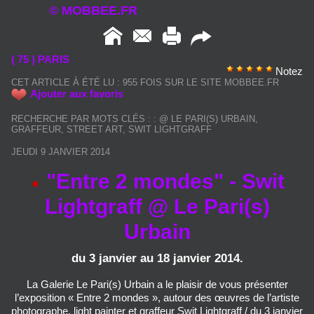
© MOBBEE.FR
( 75 ) PARIS
Notez
CET ARTICLE À ÉTÉ LU : 955 FOIS SUR LE SITE MOBBEE.FR
Ajouter aux favoris
RECHERCHE PAR MOTS CLÉS :
:
@ LE PARI(S) URBAIN
,
GRAFFEUR
,
STREET ART
,
SWIT LIGHTGRAFF
JEUDI 9 JANVIER 2014
"Entre 2 mondes" - Swit
Lightgraff @ Le Pari(s)
Urbain
du 3 janvier au 18 janvier 2014.
La Galerie Le Pari(s) Urbain a le plaisir de vous présenter
l’exposition « Entre 2 mondes », autour des œuvres de l’artiste
photographe, light painter et graffeur Swit Lightgraff / du 3 janvier