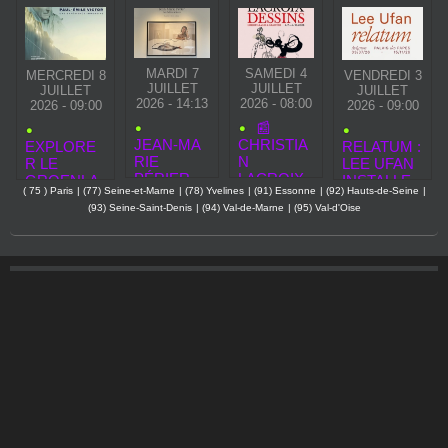
MARDI 7
SAMEDI 4
MERCREDI 8
VENDREDI 3
JUILLET
JUILLET
JUILLET
JUILLET
2026 - 14:13
2026 - 08:00
2026 - 09:00
2026 - 09:00
📰
JEAN‑MA
CHRISTIA
EXPLORE
RELATUM :
RIE
N
R LE
LEE UFAN
PÉRIER
LACROIX
GROENLA
INSTALLE
( 75 ) Paris
|
(77) Seine-et-Marne
|
(78) Yvelines
|
(91) Essonne
|
(92) Hauts-de-Seine
|
EXPOSE
À ARLES :
ND AVEC
L’INFINI AU
(93) Seine-Saint-Denis
|
(94) Val-de-Marne
|
(95) Val-d'Oise
“LES
DESSINS,
PAUL‑ÉMIL
PALAIS
BELLES
GRIBOUIL
E VICTOR :
DES
ANNÉES”
LAGES,
UNE
PAPES
CHEZ
GRAFFITI
IMMERSIO
CHRISTIE’
S…
N VR AU
S PARIS –
MUSÉE DE
UN ÉTÉ
LA MARINE
SOUS LE
SIGNE
DES
ICÔNES
YÉYÉ