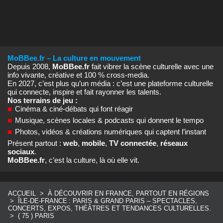
MoBBee.fr – La culture en mouvement
Depuis 2008,
MoBBee.fr
fait vibrer la scène culturelle avec une
info vivante, créative et 100 % cross‑media.
En 2027, c’est plus qu’un média : c’est une plateforme culturelle
qui connecte, inspire et fait rayonner les talents.
Nos terrains de jeu :
■
Cinéma & ciné‑débats qui font réagir
■
Musique, scènes locales & podcasts qui donnent le tempo
■
Photos, vidéos & créations numériques qui captent l’instant
Présent partout :
web
,
mobile
,
TV connectée
,
réseaux
sociaux
.
MoBBee.fr
, c’est la culture, là où elle vit.
ACCUEIL
>
À DÉCOUVRIR EN FRANCE, PARTOUT EN RÉGIONS
>
ÎLE‑DE‑FRANCE : PARIS & GRAND PARIS – SPECTACLES,
CONCERTS, EXPOS, THÉÂTRES ET TENDANCES CULTURELLES.
>
( 75 ) PARIS