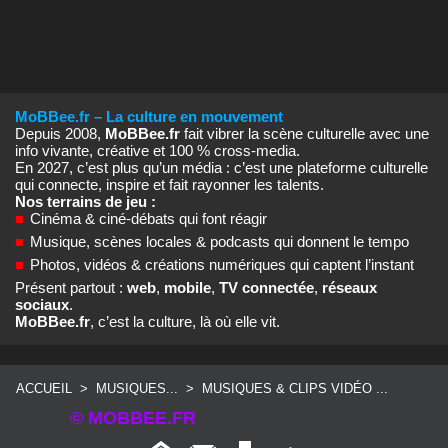
MoBBee.fr – La culture en mouvement
Depuis 2008,
MoBBee.fr
fait vibrer la scène culturelle avec une
info vivante, créative et 100 % cross‑media.
En 2027, c’est plus qu’un média : c’est une plateforme culturelle
qui connecte, inspire et fait rayonner les talents.
Nos terrains de jeu :
■
Cinéma & ciné‑débats qui font réagir
■
Musique, scènes locales & podcasts qui donnent le tempo
■
Photos, vidéos & créations numériques qui captent l’instant
Présent partout :
web
,
mobile
,
TV connectée
,
réseaux
sociaux
.
MoBBee.fr
, c’est la culture, là où elle vit.
ACCUEIL
>
MUSIQUES...
>
MUSIQUES & CLIPS VIDÉO ...
© MOBBEE.FR