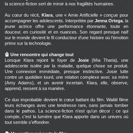
la science‑fiction sert de miroir à nos fragilités humaines.
Au cœur du récit, 
Klara
, une « Amie Artificielle » conçue pour 
accompagner les adolescents. Interprétée par 
Jenna Ortega
, la 
jeune actrice offre une performance étonnante, toute en 
douceur, en curiosité et en nuances. Son regard presque naïf 
sur le monde devient le fil conducteur d’une histoire où l’émotion 
prime sur la technologie.
🤖
Une rencontre qui change tout
Lorsque Klara rejoint le foyer de 
Josie
 (Mia Tharia), une 
adolescente isolée par la maladie, quelque chose se produit. 
Une connexion immédiate, presque instinctive. Josie lutte 
contre un quotidien lourd, une relation complexe avec sa mère 
(Amy Adams), et un avenir incertain. Klara, elle, observe, 
apprend, ressent à sa manière.
Ce duo improbable devient le cœur battant du film. Waititi filme 
leurs échanges avec une tendresse rare, sans jamais tomber 
dans le pathos. La science‑fiction n’est qu’un décor : ce qui 
compte, c’est la lumière que Klara apporte dans un univers où 
tout semble s’effondrer.