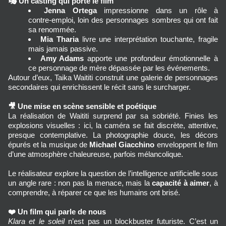
🎭
Un casting qui porte le film
Jenna Ortega
 impressionne dans un rôle à 
contre‑emploi, loin des personnages sombres qui ont fait 
sa renommée.
Mia Tharia
 livre une interprétation touchante, fragile 
mais jamais passive.
Amy Adams
 apporte une profondeur émotionnelle à 
ce personnage de mère dépassée par les événements.
Autour d’eux, Taika Waititi construit une galerie de personnages 
secondaires qui enrichissent le récit sans le surcharger.
🎥
Une mise en scène sensible et poétique
La réalisation de Waititi surprend par sa sobriété. Finies les 
explosions visuelles : ici, la caméra se fait discrète, attentive, 
presque contemplative. La photographie douce, les décors 
épurés et la musique de 
Michael Giacchino
 enveloppent le film 
d’une atmosphère chaleureuse, parfois mélancolique.
Le réalisateur explore la question de l’intelligence artificielle sous 
un angle rare : non pas la menace, mais la 
capacité à aimer
, à 
comprendre, à réparer ce que les humains ont brisé.
❤️
Un film qui parle de nous
Klara et le soleil
 n’est pas un blockbuster futuriste. C’est un 