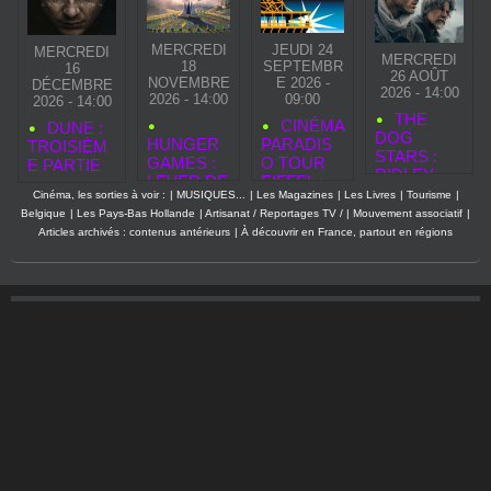
MERCREDI
JEUDI 24
MERCREDI
MERCREDI
18
SEPTEMBR
16
26 AOÛT
NOVEMBRE
E 2026 -
DÉCEMBRE
2026 - 14:00
2026 - 14:00
09:00
2026 - 14:00
THE
CINÉMA
DUNE :
DOG
HUNGER
PARADIS
TROISIÈM
STARS :
GAMES :
O TOUR
E PARTIE
RIDLEY
LEVER DE
EIFFEL :
SCOTT
Cinéma, les sorties à voir :
|
MUSIQUES...
|
Les Magazines
|
Les Livres
|
Tourisme
|
SOLEIL
SIGNE UN
Belgique
|
Les Pays-Bas Hollande
|
Artisanat / Reportages TV /
|
Mouvement associatif
|
SUR LA
SURVIVAL
Articles archivés : contenus antérieurs
|
À découvrir en France, partout en régions
MOISSON
BOULEVE
— LE 50E
RSANT ET
QUARTER
LUMINEUX
QUELL
S’ANNON
CE
BRUTAL