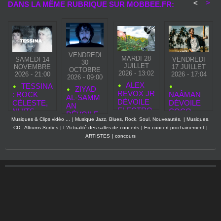
<
>
DANS LA MÊME RUBRIQUE SUR MOBBEE.FR:
VENDREDI
MARDI 28
SAMEDI 14
VENDREDI
30
JUILLET
NOVEMBRE
17 JUILLET
OCTOBRE
2026 - 13:02
2026 - 21:00
2026 - 17:04
2026 - 09:00
ALEX
TESSINA
ZIYAD
REVOX JR
: ROCK
NAÂMAN
AL‑SAMM
DÉVOILE
CÉLESTE,
DÉVOILE
AN
ELECTRO
NUITS
COCO
DÉVOILE
GLAM
SUSPEND
WATA, UNE
Musiques & Clips vidéo ...
|
Musique Jazz, Blues, Rock, Soul, Nouveautés,
|
Musiques,
«
PART 1,
UES ET
CHANSON
CD - Albums Sorties
|
L'Actualité des salles de concerts
|
En concert prochainement
|
SECOND
UN
ASCENSIO
REGGAE
ARTISTES
|
concours
TOUCH »,
HOMMAG
N
LUMINEUS
NOUVEAU
E
FULGURA
E QUI
CLIP
MODERN
NTE
PROLONG
AVANT LA
E AU
E SON
SORTIE
GLAM
HÉRITAGE
DE SON
ROCK
ARTISTIQU
PREMIER
E
ALBUM
ELASTIC