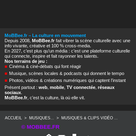
MoBBee.fr – La culture en mouvement
Depuis 2008,
MoBBee.fr
fait vibrer la scène culturelle avec une
info vivante, créative et 100 % cross‑media.
En 2027, c’est plus qu’un média : c’est une plateforme culturelle
qui connecte, inspire et fait rayonner les talents.
Nos terrains de jeu :
■
Cinéma & ciné‑débats qui font réagir
■
Musique, scènes locales & podcasts qui donnent le tempo
■
Photos, vidéos & créations numériques qui captent l’instant
Présent partout :
web
,
mobile
,
TV connectée
,
réseaux
sociaux
.
MoBBee.fr
, c’est la culture, là où elle vit.
ACCUEIL
>
MUSIQUES...
>
MUSIQUES & CLIPS VIDÉO ...
© MOBBEE.FR