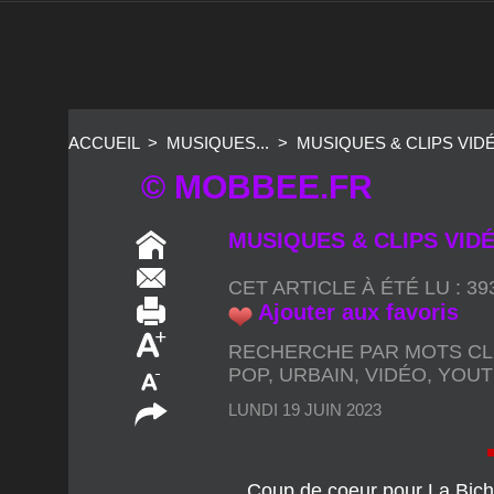
ACCUEIL
>
MUSIQUES...
>
MUSIQUES & CLIPS VIDÉO
© MOBBEE.FR
MUSIQUES & CLIPS VIDÉO
CET ARTICLE À ÉTÉ LU : 3
Ajouter aux favoris
RECHERCHE PAR MOTS CL
POP
,
URBAIN
,
VIDÉO
,
YOUT
LUNDI 19 JUIN 2023
Coup de coeur pour La Biche
vaut rester en tête. Avec c
des instants d’au