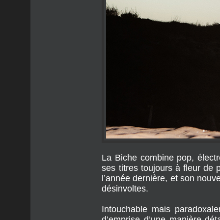
La Biche combine pop, électr
ses titres toujours à fleur de
l’année dernière, et son nouve
désinvoltes.
Intouchable mais paradoxalem
d’emprise d’une manière déta
"
Cette chanson, je l'ai gardé
yeux, je n’aurais jamais autan