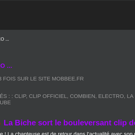
 ...
 ...
93 FOIS SUR LE SITE MOBBEE.FR
ÉS :
:
CLIP
,
CLIP OFFICIEL
,
COMBIEN
,
ELECTRO
,
LA
UBE
La Biche sort le bouleversant clip
 ! La chanteuse est de retour dans l’actualité avec so
e nouveau single, la Biche nous emmène cette fois dans u
tant plus puissants qu’ils semblent émerger de la nuit o