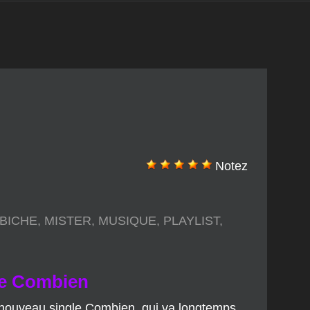
Notez
 BICHE
,
MISTER
,
MUSIQUE
,
PLAYLIST
,
 de Combien
n nouveau single Combien, qui va longtemps
ne virée nocturne, une ride enivrante, avec
bscure du monde de l’inconscient.