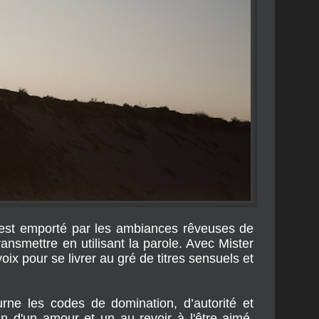
 est emporté par les ambiances rêveuses de
ransmettre en utilisant la parole. Avec Mister
ix pour se livrer au gré de titres sensuels et
rne les codes de domination, d’autorité et
n d'un amour et un au revoir à l'être aimé.
, le temps de pouvoir raconter qu’à certains
elle expliqué