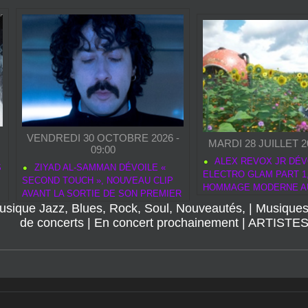
VENDREDI 30 OCTOBRE 2026 -
MARDI 28 JUILLET 20
09:00
ALEX REVOX JR DÉV
S
ZIYAD AL‑SAMMAN DÉVOILE «
ELECTRO GLAM PART 1
SECOND TOUCH », NOUVEAU CLIP
HOMMAGE MODERNE A
AVANT LA SORTIE DE SON PREMIER
ROCK
usique Jazz, Blues, Rock, Soul, Nouveautés,
ALBUM ELASTIC
|
Musiques
de concerts
|
En concert prochainement
|
ARTISTE