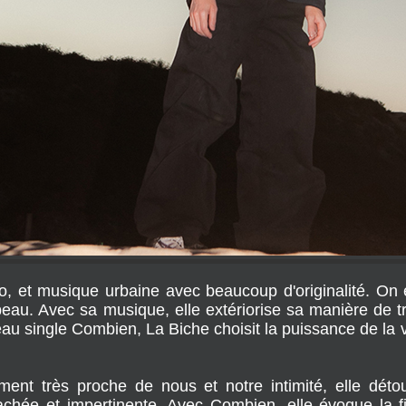
o, et musique urbaine avec beaucoup d'originalité. On
 peau. Avec sa musique, elle extériorise sa manière de t
au single Combien, La Biche choisit la puissance de la vo
ent très proche de nous et notre intimité, elle détou
chée et impertinente. Avec Combien, elle évoque la fi
e longtemps, j’y tenais comme à la prunelle de mes yeux
t conté d’histoires, jamais compté autant et si peu…" a-t-