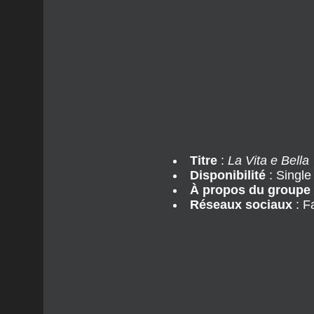
Titre
:
La Vita e Bella
Disponibilité
: Single
À propos du groupe
Réseaux sociaux
: F