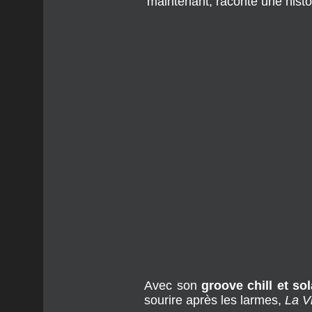
maintenant, raconte une hist
Avec son
groove chill et sol
sourire après les larmes,
La V