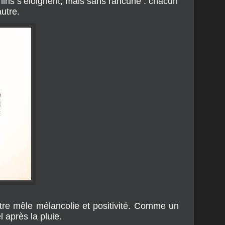
mins s’éloignent, mais sans rancune : chacun
autre.
itre mêle mélancolie et positivité. Comme un
 après la pluie.