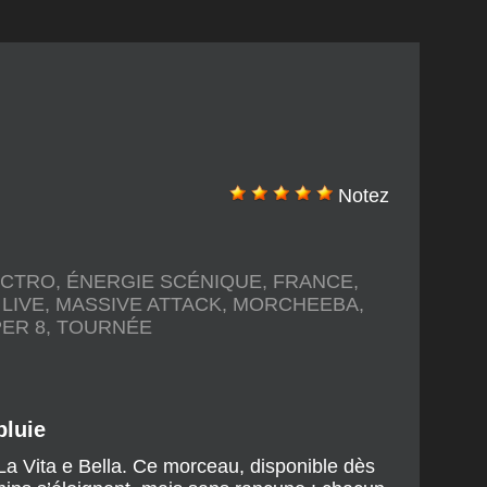
Notez
ECTRO
,
ÉNERGIE SCÉNIQUE
,
FRANCE
,
,
LIVE
,
MASSIVE ATTACK
,
MORCHEEBA
,
ER 8
,
TOURNÉE
pluie
 La Vita e Bella. Ce morceau, disponible dès