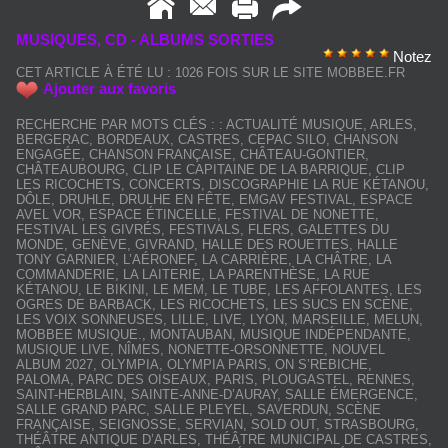
MUSIQUES, CD - ALBUMS SORTIES
Notez
CET ARTICLE À ÉTÉ LU : 1026 FOIS SUR LE SITE MOBBEE.FR
Ajouter aux favoris
RECHERCHE PAR MOTS CLÉS :
:
ACTUALITÉ MUSIQUE
,
ARLES
,
BERGERAC
,
BORDEAUX
,
CASTRES
,
CEPAC SILO
,
CHANSON
ENGAGÉE
,
CHANSON FRANÇAISE
,
CHÂTEAU-GONTIER
,
CHÂTEAUBOURG
,
CLIP LE CAPITAINE DE LA BARRIQUE
,
CLIP
LES RICOCHETS
,
CONCERTS
,
DISCOGRAPHIE LA RUE KÉTANOU
,
DÔLE
,
DRUHLE
,
DRULHE EN FÊTE
,
EMGAV FESTIVAL
,
ESPACE
AVEL VOR
,
ESPACE ÉTINCELLE
,
FESTIVAL DE NONETTE
,
FESTIVAL LES GIVRÉS
,
FESTIVALS
,
FLERS
,
GALETTES DU
MONDE
,
GENÈVE
,
GIVRAND
,
HALLE DES ROUETTES
,
HALLE
TONY GARNIER
,
L’AÉRONEF
,
LA CARRIÈRE
,
LA CHÂTRE
,
LA
COMMANDERIE
,
LA LAITERIE
,
LA PARENTHÈSE
,
LA RUE
KÉTANOU
,
LE BIKINI
,
LE MEM
,
LE TUBE
,
LES AFFOLANTES
,
LES
OGRES DE BARBACK
,
LES RICOCHETS
,
LES SUCS EN SCÈNE
,
LES VOIX SONNEUSES
,
LILLE
,
LIVE
,
LYON
,
MARSEILLE
,
MELUN
,
MOBBEE MUSIQUE.
,
MONTAUBAN
,
MUSIQUE INDÉPENDANTE
,
MUSIQUE LIVE
,
NÎMES
,
NONETTE-ORSONNETTE
,
NOUVEL
ALBUM 2027
,
OLYMPIA
,
OLYMPIA PARIS
,
ON S’REBICHE
,
PALOMA
,
PARC DES OISEAUX
,
PARIS
,
PLOUGASTEL
,
RENNES
,
SAINT-HERBLAIN
,
SAINTE-ANNE-D’AURAY
,
SALLE ÉMERGENCE
,
SALLE GRAND PARC
,
SALLE PLEYEL
,
SAVERDUN
,
SCÈNE
FRANÇAISE
,
SEIGNOSSE
,
SERVIAN
,
SOLD OUT
,
STRASBOURG
,
THÉÂTRE ANTIQUE D’ARLES
,
THÉÂTRE MUNICIPAL DE CASTRES
,