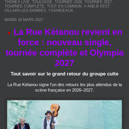
THÔNEX LIVE
,
TOULOUSE
,
TOURNÉE 2026
,
TOURNÉE 2027
,
TOURNÉE COMPLÈTE
,
TOUT EN COMMUN
,
V AND B FEST
,
VILLARS-LES-DOMBES
,
YSSINGEAUX
MARDI 16 MARS 2027
La Rue Kétanou revient en
force : nouveau single,
tournée complète et Olympia
2027
Tout savoir sur le grand retour du groupe culte
La Rue Kétanou signe l’un des retours les plus attendus de la
scène française en 2026–2027.