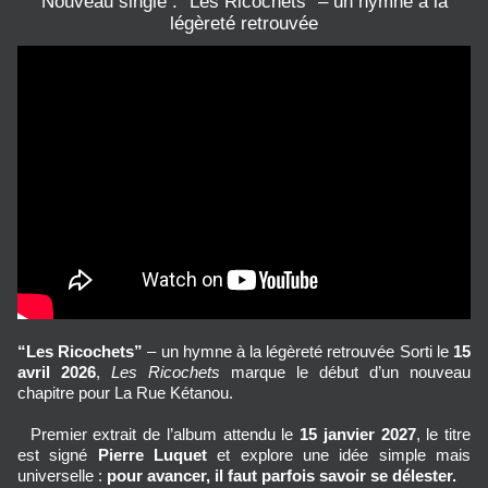
Nouveau single : “Les Ricochets” – un hymne à la
légèreté retrouvée
🎥 Crédit vidéo : La Rue Kétanou / LRK Prod / YouTube
“Les Ricochets”
– un hymne à la légèreté retrouvée
Sorti le 
15 
avril 2026
, 
Les Ricochets
 marque le début d’un nouveau 
chapitre pour La Rue Kétanou. 
  Premier extrait de l’album attendu le 
15 janvier 2027
, le titre 
est signé 
Pierre Luquet
 et explore une idée simple mais 
universelle : 
pour avancer, il faut parfois savoir se délester.