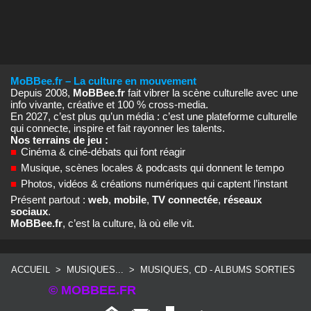
MoBBee.fr – La culture en mouvement
Depuis 2008,
MoBBee.fr
fait vibrer la scène culturelle avec une
info vivante, créative et 100 % cross‑media.
En 2027, c’est plus qu’un média : c’est une plateforme culturelle
qui connecte, inspire et fait rayonner les talents.
Nos terrains de jeu :
■
Cinéma & ciné‑débats qui font réagir
■
Musique, scènes locales & podcasts qui donnent le tempo
■
Photos, vidéos & créations numériques qui captent l’instant
Présent partout :
web
,
mobile
,
TV connectée
,
réseaux
sociaux
.
MoBBee.fr
, c’est la culture, là où elle vit.
ACCUEIL
>
MUSIQUES...
>
MUSIQUES, CD - ALBUMS SORTIES
© MOBBEE.FR