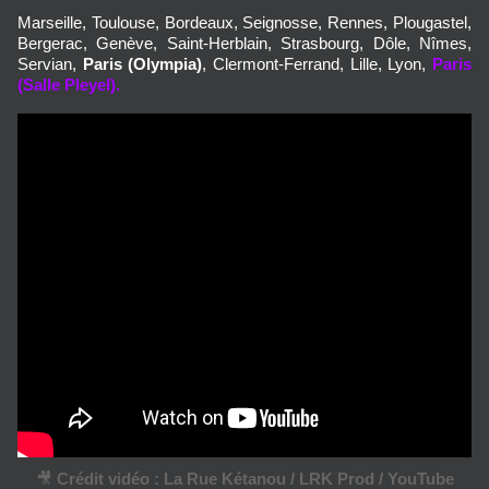
Marseille, Toulouse, Bordeaux, Seignosse, Rennes, Plougastel, 
Bergerac, Genève, Saint-Herblain, Strasbourg, Dôle, Nîmes, 
Servian, 
Paris (Olympia)
, Clermont-Ferrand, Lille, Lyon,
Paris 
(Salle Pleyel).
🎥
Crédit vidéo : La Rue Kétanou / LRK Prod / YouTube