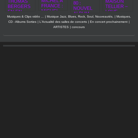
MICHEL À
THOMAS
MAISON
80 :
FRANCE :
BERGERS
TELLIER –
NOUVEL
MICHEL
EN EN
LOVE
ALBUM,
BERGER
CONCERT
AGAIN :
Musiques & Clips vidéo ...
|
Musique Jazz, Blues, Rock, Soul, Nouveautés,
|
Musiques,
NOUVEAU
& FRANCE
À LA SEINE
CD - Albums Sorties
|
L'Actualité des salles de concerts
|
En concert prochainement
|
X
GALL À
MUSICALE
ARTISTES
|
concours
SINGLES.
L'HONNE
À PARIS LE
UR DANS
16 AVRIL
UN
2027
SPECTAC
LE
MUSICAL
INOUBLIA
BLE