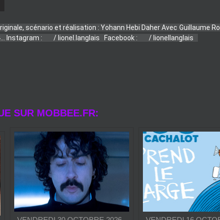
..
 Instagram : 
 / lionel.langlais  
 Facebook : 
 / lionellanglais  
UE SUR MOBBEE.FR:
VENDREDI 30 OCTOBRE 2026 -
VENDREDI 16 OCTOB
09:00
09:00
ZIYAD AL‑SAMMAN DÉVOILE «
EGO LE CACHALOT D