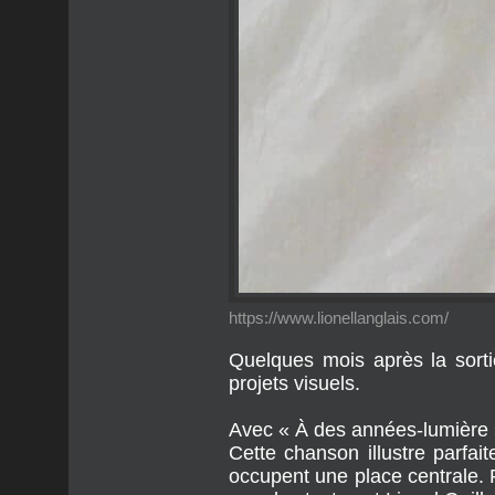
https://www.lionellanglais.com/
Quelques mois après la sort
projets visuels.
Avec « À des années-lumière »,
Cette chanson illustre parfai
occupent une place centrale. 
pour les textes et Lionel Gail
Ce dernier apporte son expér