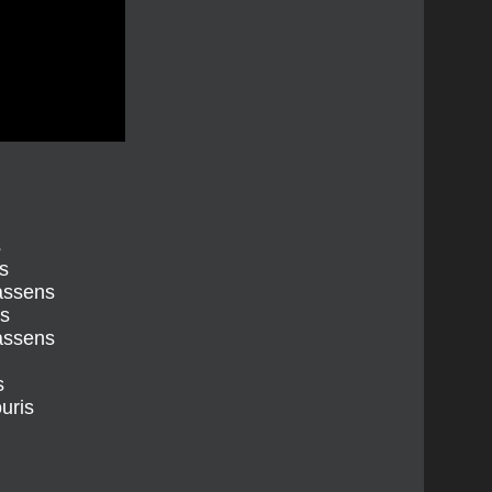
s
s
assens
is
assens
s
uris
«À des années-lumière», le clip. Idée originale, scénario et réalisation : Yohann Hebi Daher Avec Guillaume Rohrbacher et Lionel Langlais Page artiste Lionel Langlais : 