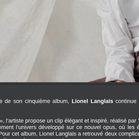
ie de son cinquième album,
Lionel Langlais
continue
 l’artiste propose un clip élégant et inspiré, réalisé par
tement l’univers développé sur ce nouvel opus, où les 
Pour cet album, Lionel Langlais a retrouvé deux complice
lardin pour les arrangements.
ience acquise auprès d’artistes prestigieux tels qu’Il