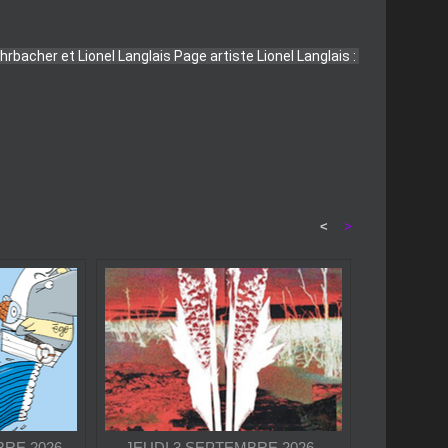
<
>
RE 2026 -
JEUDI 3 SEPTEMBRE 2026 -
09:00
ÉVOILE
SEX MAGICK WIZARDS : LE