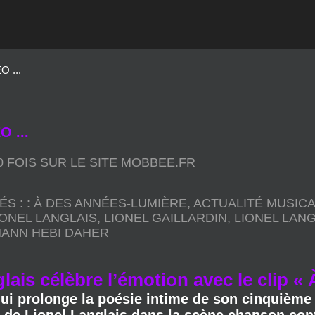
 ...
 ...
90 FOIS SUR LE SITE MOBBEE.FR
ÉS :
:
À DES ANNÉES-LUMIÈRE
,
ACTUALITÉ MUSICA
IONEL LANGLAIS
,
LIONEL GAILLARDIN
,
LIONEL LANG
ANN HEBI DAHER
lais célèbre l’émotion avec le clip «
qui prolonge la poésie intime de son cinquième 
de Lionel Langlais dans la scène chanson co
venture de son cinquième album en dévoilant le clip de «
Yohann Hebi Daher qui met en valeur toute la sensibili