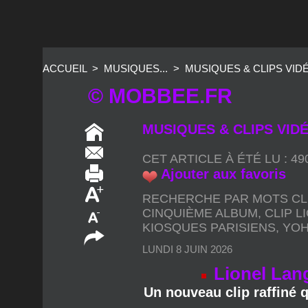
ACCUEIL
>
MUSIQUES...
>
MUSIQUES & CLIPS VIDÉO
© MOBBEE.FR
MUSIQUES & CLIPS VIDÉO
CET ARTICLE À ÉTÉ LU : 4
Ajouter aux favoris
RECHERCHE PAR MOTS CL
CINQUIÈME ALBUM
,
CLIP L
KIOSQUES PARISIENS
,
YOH
LUNDI 8 JUIN 2026
Lionel Lang
Un nouveau clip raffiné 
Lionel Langlais poursuit l’a