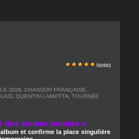
Notez
LE 2026
,
CHANSON FRANÇAISE
,
LAIS
,
QUENTIN LAMOTTA
,
TOURNÉE
 À des années-lumière »
album et confirme la place singulière
ntemporaine.
 À des années-lumière », une réalisation de
té du titre.