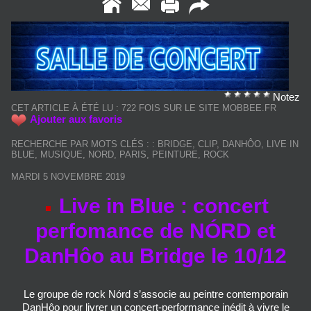
Notez
CET ARTICLE À ÉTÉ LU : 722 FOIS SUR LE SITE MOBBEE.FR
Ajouter aux favoris
RECHERCHE PAR MOTS CLÉS :
:
BRIDGE
,
CLIP
,
DANHÔO
,
LIVE IN
BLUE
,
MUSIQUE
,
NORD
,
PARIS
,
PEINTURE
,
ROCK
MARDI 5 NOVEMBRE 2019
Live in Blue : concert
perfomance de NÓRD et
DanHôo au Bridge le 10/12
Le groupe de rock Nórd s’associe au peintre contemporain
DanHôo pour livrer un concert-performance inédit à vivre le