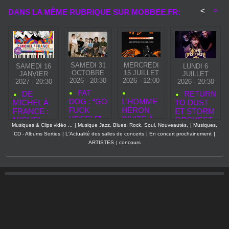
<
>
DANS LA MÊME RUBRIQUE SUR MOBBEE.FR:
SAMEDI 31
MERCREDI
SAMEDI 16
LUNDI 6
OCTOBRE
15 JUILLET
JANVIER
JUILLET
2026 - 20:30
2026 - 12:00
2027 - 20:30
2026 - 20:30
FAT
DE
RETURN
DOG : “GO
L'HOMME
MICHEL À
TO DUST
FUCK
HÉRON
FRANCE :
ET STORM
URSELF”,
INVITE À
MICHEL
ORCHEST
Musiques & Clips vidéo ...
|
Musique Jazz, Blues, Rock, Soul, Nouveautés,
|
Musiques,
L’EUPHOR
UNE
BERGER &
RA EN
CD - Albums Sorties
|
L'Actualité des salles de concerts
|
En concert prochainement
|
IE
PARENTH
FRANCE
CONCERT
ARTISTES
|
concours
COMME
ÈSE
GALL À
À PARIS
ARME DE
POÉTIQU
L'HONNEU
AU PAN
DESTRUC
E AU
R DANS
PIPER
TION
FESTIVAL
UN
MASSIVE
OFF
SPECTACL
D'AVIGNO
E MUSICAL
N
INOUBLIAB
LE