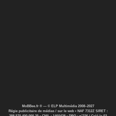
MoBBee.fr ® — © ELP Multimédia 2008–2027
Régie publicitaire de médias / sur le web • NAF 7312Z SIRET :
388 570 400 000 35 • CNIL : 1460438 • DPO : n°226 / Créé le 03