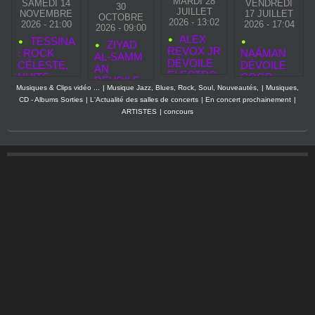
MARDI 28
SAMEDI 14
VENDREDI
30
JUILLET
NOVEMBRE
17 JUILLET
OCTOBRE
2026 - 13:02
2026 - 21:00
2026 - 17:04
2026 - 09:00
ALEX
TESSINA
ZIYAD
REVOX JR
: ROCK
NAÂMAN
AL‑SAMM
DÉVOILE
CÉLESTE,
DÉVOILE
AN
ELECTRO
NUITS
COCO
DÉVOILE
GLAM
SUSPEND
WATA, UNE
Musiques & Clips vidéo ...
|
Musique Jazz, Blues, Rock, Soul, Nouveautés,
|
Musiques,
«
PART 1,
UES ET
CHANSON
CD - Albums Sorties
|
L'Actualité des salles de concerts
|
En concert prochainement
|
SECOND
UN
ASCENSIO
REGGAE
ARTISTES
|
concours
TOUCH »,
HOMMAG
N
LUMINEUS
NOUVEAU
E
FULGURA
E QUI
CLIP
MODERN
NTE
PROLONG
AVANT LA
E AU
E SON
SORTIE
GLAM
HÉRITAGE
DE SON
ROCK
ARTISTIQU
PREMIER
E
ALBUM
ELASTIC