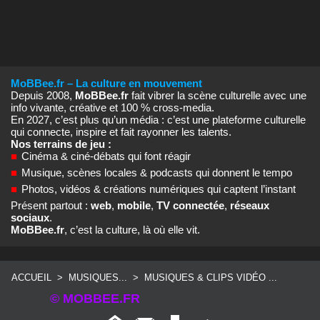
MoBBee.fr – La culture en mouvement
Depuis 2008,
MoBBee.fr
fait vibrer la scène culturelle avec une
info vivante, créative et 100 % cross‑media.
En 2027, c’est plus qu’un média : c’est une plateforme culturelle
qui connecte, inspire et fait rayonner les talents.
Nos terrains de jeu :
■
Cinéma & ciné‑débats qui font réagir
■
Musique, scènes locales & podcasts qui donnent le tempo
■
Photos, vidéos & créations numériques qui captent l’instant
Présent partout :
web
,
mobile
,
TV connectée
,
réseaux
sociaux
.
MoBBee.fr
, c’est la culture, là où elle vit.
ACCUEIL
>
MUSIQUES...
>
MUSIQUES & CLIPS VIDÉO ...
© MOBBEE.FR