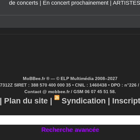
MoBBee.fr ® — © ELP Multimédia 2008–2027
7312Z SIRET : 388 570 400 000 35 • CNIL : 1460438 • DPO : n°226 / 
Contact @ mobbee.fr / GSM 06 07 45 51 58.
|
Plan du site
|
Syndication
|
Inscrip
Recherche avancée
Lien versWAYBack Machine
© MoBBee / web-TV / ✅ Streaming 2027