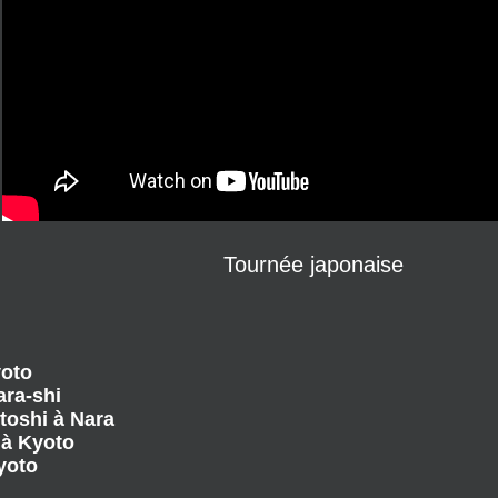
Tournée japonaise
yoto
ara-shi
itoshi à Nara
) à Kyoto
Kyoto