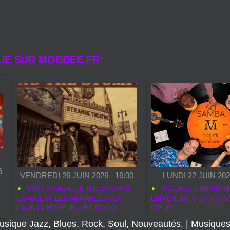
UE SUR MOBBEE.FR:
6
VENDREDI 26 JUIN 2026 - 16:00
LUNDI 22 JUIN 2026
MATT PASCALE & THE STOMPS
"VICENTE E MARIAN
LARGUENT LES AMARRES AVEC
EMMÈNENT À BAHIA AV
L'ALBUM HOME (BLUES ROCK)
CŒUR"
usique Jazz, Blues, Rock, Soul, Nouveautés,
|
Musiques
de concerts
|
En concert prochainement
|
ARTISTE