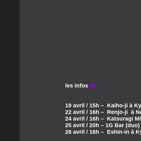
ici
les infos
19 avril / 15h – Kaiho-ji à K
22 avril / 16h – Renjo-ji à N
24 avril / 16h – Katsuragi M
25 avril / 20h – 1G Bar (duo
26 avril / 16h – Eshin-in à 
VALERIE AUJUIN
VENDREDI 14 MARS 2025