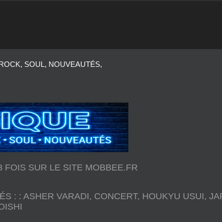
 ROCK, SOUL, NOUVEAUTÉS,
78 FOIS SUR LE SITE MOBBEE.FR
ÉS :
:
ASHER VARADI
,
CONCERT
,
HOUKYU USUI
,
JA
OISHI
Noga présente son Komorebi 