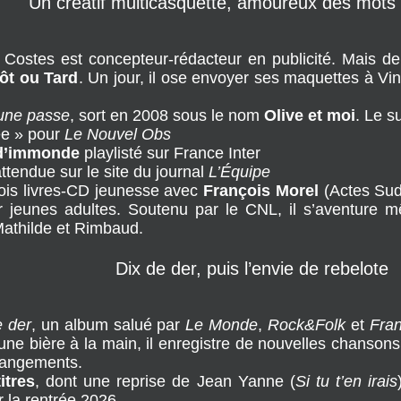
Un créatif multicasquette, amoureux des mots
r Costes est concepteur-rédacteur en publicité. Mais dep
ôt ou Tard
. Un jour, il ose envoyer ses maquettes à V
une passe
, sort en 2008 sous le nom 
Olive et moi
. Le s
ée » pour 
Le Nouvel Obs
d’immonde
 playlisté sur France Inter
tendue sur le site du journal 
L’Équipe
trois livres-CD jeunesse avec 
François Morel
 (Actes Sud
r jeunes adultes. Soutenu par le CNL, il s’aventure 
Mathilde et Rimbaud.
Dix de der, puis l’envie de rebelote
e der
, un album salué par 
Le Monde
, 
Rock&Folk
 et 
Fra
une bière à la main, il enregistre de nouvelles chanson