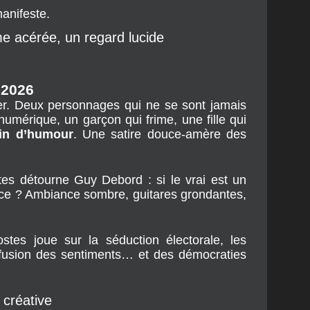
). Le premier extrait, 
Élise et moi
, annonce 
anifeste.
e acérée, un regard lucide
n 2026
er. Deux personnages qui ne se sont jamais 
umérique, un garçon qui frime, une fille qui 
in d’humour
. Une satire douce-amère des 
tes détourne Guy Debord : si le vrai est un 
ice ? Ambiance sombre, guitares grondantes, 
stes joue sur la séduction électorale, les 
nfusion des sentiments… et des démocraties 