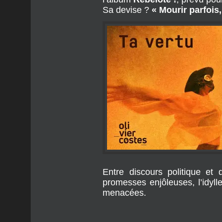
The Chase) se charge des ar
Résultat : 
douze nouveaux t
l’album 
Rebelote !
, prévu pou
Sa devise ? 
« Mourir parfois,
Entre discours politique et d
promesses enjôleuses, l’idyl