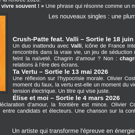
rangements.
itres
, dont une reprise de Jean Yanne (
Si tu t’en irais
r la rentrée 2026.
 vivre souvent ! »
 Une phrase qui résonne comme un m
Les nouveaux singles : une plum
Crush-Patte feat. Valli – Sortie le 18 jui
Un duo inattendu avec 
Valli
, icône de France Int
rencontrés dans la vraie vie, un jeu de séduction n
feint la naïveté. Chagrin d’amour ? Non : 
chagr
relations à l’ère des écrans.
Ta Vertu – Sortie le 13 mai 2026
Une réflexion sur l’hypocrisie morale. Olivier Cos
moment du faux, la vertu est-elle un moment du v
tension électrique. Un titre qui vise juste.
Élise et moi – Sortie le 4 mars 2026
éclaration d’amour, la frontière est mince. Olivier Co
le entre candidats et électeurs. Une chanson sur la co