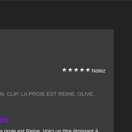
Notez
ON
,
CLIP
,
LA PROIE EST REINE
,
OLIVE
,
tch
proie est Reine. Voici un titre étonnant à