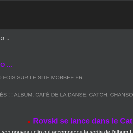
 ...
 ...
60 FOIS SUR LE SITE MOBBEE.FR
ÉS :
:
ALBUM
,
CAFÉ DE LA DANSE
,
CATCH
,
CHANS
Rovski se lance dans le Ca
son nouveau clip qui accompagne la sortie de l'album La 