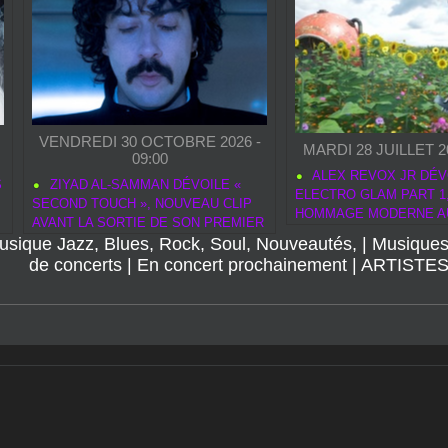
VENDREDI 30 OCTOBRE 2026 -
MARDI 28 JUILLET 20
09:00
ALEX REVOX JR DÉV
S
ZIYAD AL‑SAMMAN DÉVOILE «
ELECTRO GLAM PART 1
SECOND TOUCH », NOUVEAU CLIP
HOMMAGE MODERNE A
AVANT LA SORTIE DE SON PREMIER
ROCK
usique Jazz, Blues, Rock, Soul, Nouveautés,
ALBUM ELASTIC
|
Musiques
de concerts
|
En concert prochainement
|
ARTISTE