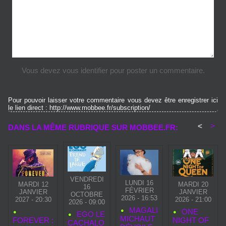
Vous devez vous identifier pour poster un commentaire.
Pour pouvoir laisser votre commentaire vous devez être enregistrer ici
le lien direct : http://www.mobbee.fr/subscription/
<
>
DANS LA MÊME RUBRIQUE SUR MOBBEE.FR:
VENDREDI
LUNDI 16
MARDI 12
MARDI 20
16
FÉVRIER
JANVIER
JANVIER
OCTOBRE
2026 - 16:53
2027 - 20:30
2026 - 21:00
2026 - 09:00
MAGALI
ONE
EGO LE
MICHAUT
FOREVER :
NIGHT OF
CACHALO