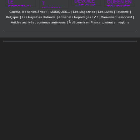
DÉVOILE
LE
QUEEN EN
T
« JE SUIS
SPECTACL
TOURNÉE
DÉVOILE
PARTIE »,
E
HOMMAGE
Cinéma, les sorties à voir :
|
MUSIQUES...
|
Les Magazines
|
Les Livres
|
Tourisme
|
EGO LE
UN
HOMMAGE
À QUEEN
Belgique
|
Les Pays-Bas Hollande
|
Artisanat / Reportages TV /
|
Mouvement associatif
|
CACHALO
NOUVEAU
À MICHAEL
Articles archivés : contenus antérieurs
|
À découvrir en France, partout en régions
T PREND
CLIP
JACKSON
LE
AVANT
REVIENT
LARGE,
SON
EN
ALBUM
FRANCE
PRENDRE
EN 2027
DE LA
HAUTEUR