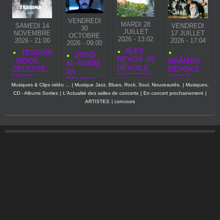
VENDREDI
MARDI 28
SAMEDI 14
VENDREDI
30
JUILLET
NOVEMBRE
17 JUILLET
OCTOBRE
2026 - 13:02
2026 - 21:00
2026 - 17:04
2026 - 09:00
ALEX
TESSINA
ZIYAD
REVOX JR
: ROCK
NAÂMAN
AL‑SAMM
DÉVOILE
CÉLESTE,
DÉVOILE
AN
ELECTRO
NUITS
COCO
DÉVOILE
GLAM
SUSPEND
WATA, UNE
Musiques & Clips vidéo ...
|
Musique Jazz, Blues, Rock, Soul, Nouveautés,
|
Musiques,
«
PART 1,
UES ET
CHANSON
CD - Albums Sorties
|
L'Actualité des salles de concerts
|
En concert prochainement
|
SECOND
UN
ASCENSIO
REGGAE
ARTISTES
|
concours
TOUCH »,
HOMMAG
N
LUMINEUS
NOUVEAU
E
FULGURA
E QUI
CLIP
MODERN
NTE
PROLONG
AVANT LA
E AU
E SON
SORTIE
GLAM
HÉRITAGE
DE SON
ROCK
ARTISTIQU
PREMIER
E
ALBUM
ELASTIC