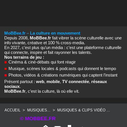
MoBBee.fr – La culture en mouvement
Depuis 2008,
MoBBee.fr
fait vibrer la scène culturelle avec une
info vivante, créative et 100 % cross‑media.
En 2027, c’est plus qu’un média : c’est une plateforme culturelle
qui connecte, inspire et fait rayonner les talents.
Nos terrains de jeu :
■
Cinéma & ciné‑débats qui font réagir
■
Musique, scènes locales & podcasts qui donnent le tempo
■
Photos, vidéos & créations numériques qui captent l’instant
Présent partout :
web
,
mobile
,
TV connectée
,
réseaux
sociaux
.
MoBBee.fr
, c’est la culture, là où elle vit.
ACCUEIL
>
MUSIQUES...
>
MUSIQUES & CLIPS VIDÉO ...
© MOBBEE.FR