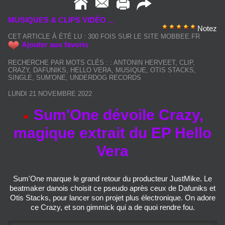
MUSIQUES & CLIPS VIDÉO ...
Notez
CET ARTICLE À ÉTÉ LU : 300 FOIS SUR LE SITE MOBBEE.FR
Ajouter aux favoris
RECHERCHE PAR MOTS CLÉS :
:
ANTONIN HERVEET
,
CLIP
,
CRAZY
,
DAFUNIKS
,
HELLO VERA
,
MUSIQUE
,
OTIS STACKS
,
SINGLE
,
SUM'ONE
,
UNDERDOG RECORDS
LUNDI 21 NOVEMBRE 2022
Sum'One dévoile Crazy,
magique extrait du EP Hello
Vera
Sum'One marque le grand retour du producteur JustMike. Le
beatmaker danois choisit ce pseudo après ceux de Dafuniks et
Otis Stacks, pour lancer son projet plus électronique. On adore
ce Crazy, et son gimmick qui a de quoi rendre fou.