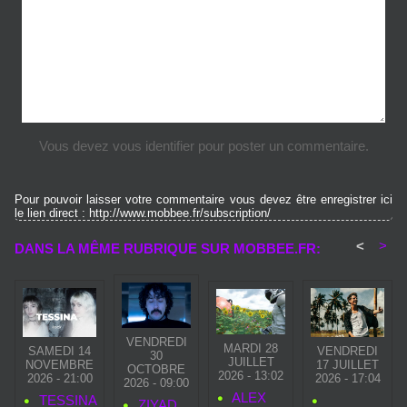
Vous devez vous identifier pour poster un commentaire.
Pour pouvoir laisser votre commentaire vous devez être enregistrer ici
le lien direct : http://www.mobbee.fr/subscription/
<
>
DANS LA MÊME RUBRIQUE SUR MOBBEE.FR:
VENDREDI
MARDI 28
SAMEDI 14
VENDREDI
30
JUILLET
NOVEMBRE
17 JUILLET
OCTOBRE
2026 - 13:02
2026 - 21:00
2026 - 17:04
2026 - 09:00
ALEX
TESSINA
ZIYAD