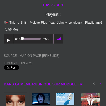
TH/S /S SH/T
Playlist :
This Is Shit - Moloko Plus (feat. Johnny Longlegs) - Playlist.mp3
(3.56 Mo)
0:00
3:53
SOURCE : MARION PACE [EPHELIDE]
LUNDI 22 JUIN 2026
<
>
DANS LA MÊME RUBRIQUE SUR MOBBEE.FR: