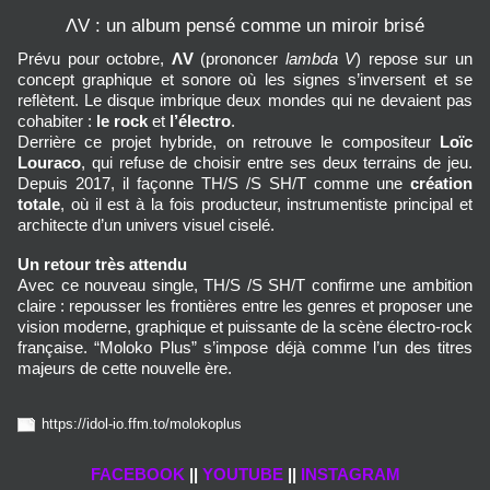
ΛV : un album pensé comme un miroir brisé
Prévu pour octobre, 
ΛV
 (prononcer 
lambda V
) repose sur un 
concept graphique et sonore où les signes s’inversent et se 
reflètent. Le disque imbrique deux mondes qui ne devaient pas 
cohabiter : 
le rock
 et 
l’électro
.
Derrière ce projet hybride, on retrouve le compositeur 
Loïc 
Louraco
, qui refuse de choisir entre ses deux terrains de jeu. 
Depuis 2017, il façonne TH/S /S SH/T comme une 
création 
totale
, où il est à la fois producteur, instrumentiste principal et 
architecte d’un univers visuel ciselé.
Un retour très attendu
Avec ce nouveau single, TH/S /S SH/T confirme une ambition 
claire : repousser les frontières entre les genres et proposer une 
vision moderne, graphique et puissante de la scène électro‑rock 
française. “Moloko Plus” s’impose déjà comme l’un des titres 
majeurs de cette nouvelle ère.
https://idol-io.ffm.to/molokoplus
FACEBOOK
||
YOUTUBE
||
INSTAGRAM