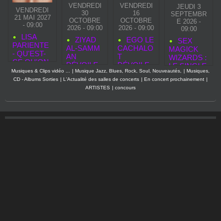
VENDREDI
VENDREDI
JEUDI 3
VENDREDI
30
16
SEPTEMBR
21 MAI 2027
OCTOBRE
OCTOBRE
E 2026 -
- 09:00
2026 - 09:00
2026 - 09:00
09:00
LISA
ZIYAD
EGO LE
SEX
PARIENTE
AL‑SAMM
CACHALO
MAGICK
- QU'EST-
AN
T
WIZARDS :
CE QU'ON
DÉVOILE
DÉVOILE
LE SINGLE
SE
Musiques & Clips vidéo ...
|
Musique Jazz, Blues, Rock, Soul, Nouveautés,
|
Musiques,
«
EGO LE
“TRANSFO
RESSEMB
CD - Albums Sorties
|
L'Actualité des salles de concerts
|
En concert prochainement
|
SECOND
CACHALO
RM”
LE
ARTISTES
|
concours
TOUCH »,
T PREND
ANNONCE
NOUVEAU
LE
UN ALBUM
CLIP
LARGE,
EXPLOSIF
AVANT LA
POUR
SORTIE
SEPTEMB
DE SON
RE
PREMIER
ALBUM
ELASTIC