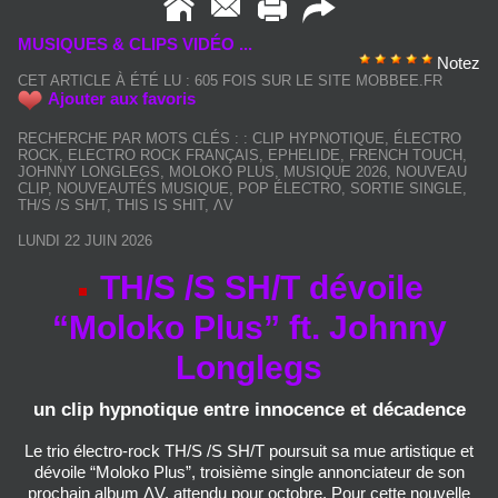
MUSIQUES & CLIPS VIDÉO ...
Notez
CET ARTICLE À ÉTÉ LU : 605 FOIS SUR LE SITE MOBBEE.FR
Ajouter aux favoris
RECHERCHE PAR MOTS CLÉS :
:
CLIP HYPNOTIQUE
,
ÉLECTRO
ROCK
,
ELECTRO ROCK FRANÇAIS
,
EPHELIDE
,
FRENCH TOUCH
,
JOHNNY LONGLEGS
,
MOLOKO PLUS
,
MUSIQUE 2026
,
NOUVEAU
CLIP
,
NOUVEAUTÉS MUSIQUE
,
POP ÉLECTRO
,
SORTIE SINGLE
,
TH/S /S SH/T
,
THIS IS SHIT
,
ΛV
LUNDI 22 JUIN 2026
TH/S /S SH/T dévoile
“Moloko Plus” ft. Johnny
Longlegs
un clip hypnotique entre innocence et décadence
Le trio électro‑rock TH/S /S SH/T poursuit sa mue artistique et
dévoile “Moloko Plus”, troisième single annonciateur de son
prochain album ΛV, attendu pour octobre. Pour cette nouvelle