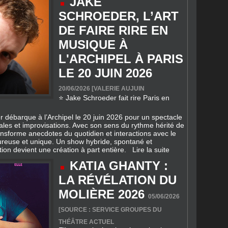
MUSIQUE À
L'ARCHIPEL À PARIS
LE 20 JUIN 2026
20/06/2026 [
VALERIE AUJUIN
⭐ Jake Schroeder fait rire Paris en
r débarque à l’Archipel le 20 juin 2026 pour un spectacle
ales et improvisations. Avec son sens du rythme hérité de
ransforme anecdotes du quotidien et interactions avec le
reuse et unique. Un show hybride, spontané et
ation devient une création à part entière.
Lire la suite
KATIA GHANTY :
LA RÉVÉLATION DU
MOLIÈRE 2026
05/06/2026
[SOURCE : SERVICE GROUPES DU
THÉÂTRE ACTUEL
Elle pensait n’avoir qu’une simple
grippe. Quelques heures plus tard, elle
se retrouvait entre la vie et la mort, le
cœur suspendu à une machine. De