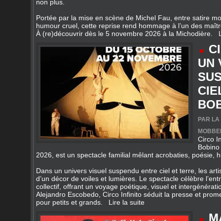
À (re)découvrir dès le 5 novembre 2026 à la Michodière.
C
UN
SU
CIE
BO
PAR LA
MOBBEE
Circo I
Bobino
2026, est un spectacle familial mêlant acrobaties, poésie,
Dans un univers visuel suspendu entre ciel et terre, les arti
d’un décor de voiles et lumières. Le spectacle célèbre l’entr
collectif, offrant un voyage poétique, visuel et intergénérat
Alejandro Escobedo, Circo Infinito séduit la presse et pro
pour petits et grands.
Lire la suite
M
BO
DÉB