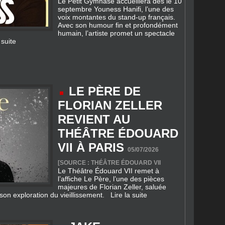
humain, l’artiste promet un spectacle
 suite
LE PÈRE DE
FLORIAN ZELLER
REVIENT AU
THÉÂTRE ÉDOUARD
VII À PARIS
05/07/2026
[SOURCE : THÉÂTRE ÉDOUARD VII
Le Théâtre Édouard VII remet à
l’affiche Le Père, l’une des pièces
majeures de Florian Zeller, saluée
 son exploration du vieillissement.
Lire la suite
JAKE
SCHROEDER, L’ART
DE FAIRE RIRE EN