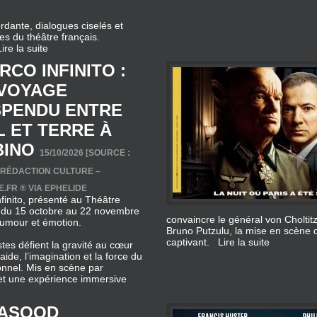
Lire la suite
IRCO INFINITO :
 VOYAGE
SPENDU ENTRE
L ET TERRE À
BINO
15/10/2026 [SOURCE :
 RÉDACTION CULTURE –
.FR ® VIA EPHELIDE
nfinito, présenté au Théâtre
 du 15 octobre au 22 novembre
convaincre le général von Choltit
 humour et émotion.
Bruno Putzulu, la mise en scène d
captivant.
Lire la suite
stes défient la gravité au cœur
aide, l’imagination et la force du
ionnel. Mis en scène par
met une expérience immersive
ASOOD
OMGAARD
ARQUE À PARIS