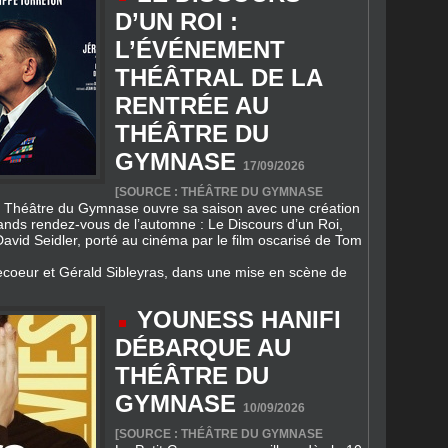
THÉÂTRAL DE LA
RENTRÉE AU
THÉÂTRE DU
GYMNASE
17/09/2026
[SOURCE : THÉÂTRE DU GYMNASE
le Théâtre du Gymnase ouvre sa saison avec une création
nds rendez‑vous de l’automne : Le Discours d’un Roi,
avid Seidler, porté au cinéma par le film oscarisé de Tom
ecoeur et Gérald Sibleyras, dans une mise en scène de
YOUNESS HANIFI
DÉBARQUE AU
THÉÂTRE DU
GYMNASE
10/09/2026
[SOURCE : THÉÂTRE DU GYMNASE
Le Petit Gymnase accueillera dès le 10
septembre Youness Hanifi, l’une des
voix montantes du stand‑up français.
Avec son humour fin et profondément