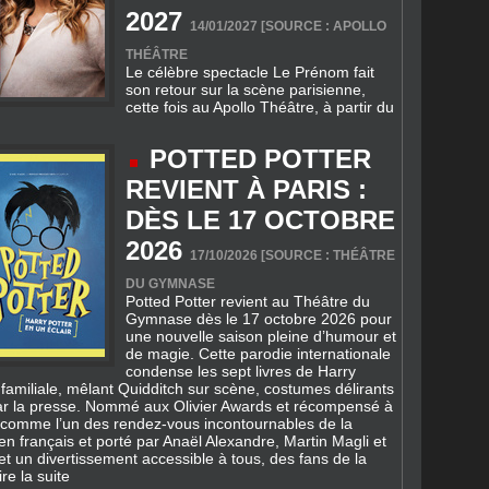
Le célèbre spectacle Le Prénom fait
son retour sur la scène parisienne,
cette fois au Apollo Théâtre, à partir du
POTTED POTTER
REVIENT À PARIS :
DÈS LE 17 OCTOBRE
2026
17/10/2026 [SOURCE : THÉÂTRE
DU GYMNASE
Potted Potter revient au Théâtre du
Gymnase dès le 17 octobre 2026 pour
une nouvelle saison pleine d’humour et
de magie. Cette parodie internationale
condense les sept livres de Harry
amiliale, mêlant Quidditch sur scène, costumes délirants
ar la presse. Nommé aux Olivier Awards et récompensé à
 comme l’un des rendez-vous incontournables de la
 en français et porté par Anaël Alexandre, Martin Magli et
t un divertissement accessible à tous, des fans de la
ire la suite