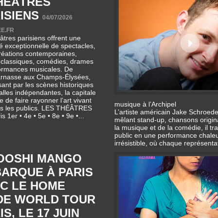
E.FR
âtres parisiens offrent une
té exceptionnelle de spectacles,
réations contemporaines,
 classiques, comédies, drames
formances musicales. De
rnasse aux Champs‑Élysées,
ant par les scènes historiques
salles indépendantes, la capitale
e de faire rayonner l’art vivant
musique à l’Archipel
ous les publics. LES THÉÂTRES
L’artiste américain Jake Schroede
 1er • 4e • 5e • 8e • 9e •...
mêlant stand‑up, chansons origin
la musique et de la comédie, il t
public en une performance chaleu
irrésistible, où chaque représent
OOSHI MANGO
ARQUE À PARIS
C LE HOME
DE WORLD TOUR
IS, LE 17 JUIN
6 – L’ALHAMBRA
26 [
VALERIE AUJUIN