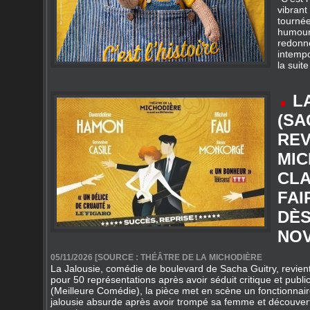
redonne 
intemp
la suite
L
(SA
REV
MIC
CLA
FAI
DÈS
NOV
05/11/2026 [SOURCE : THÉÂTRE DE LA MICHODIÈRE
La Jalousie, comédie de boulevard de Sacha Guitry, revien
pour 50 représentations après avoir séduit critique et pu
(Meilleure Comédie), la pièce met en scène un fonctionnair
jalousie absurde après avoir trompé sa femme et découvert 
non plus.
Portée par la mise en scène de Michel Fau, entre satire mo
humour cruel, cette reprise rend hommage à l’un des maître