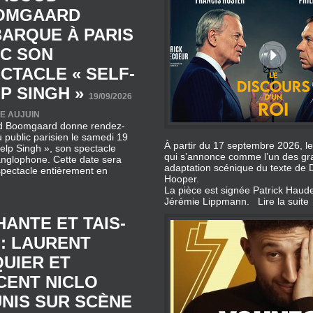
C SON
CTACLE « SELF-
P SINGH »
19/09/2026
E AUJUIN
 Boomgaard donne rendez-
 public parisien le samedi 19
À partir du 17 septembre 2026, 
elp Singh », son spectacle
qui s’annonce comme l’un des gra
nglophone. Cette date sera
adaptation scénique du texte de D
 spectacle entièrement en
Hooper.
La pièce est signée Patrick Haud
Jérémie Lippmann.
Lire la suite
HANTE ET TAIS-
 : LAURENT
UIER ET
CENT NICLO
NIS SUR SCÈNE
026 [SOURCE : COMÉDIE & STUDIO
AMPS-ELYSÉES
 Ruquier et Vincent Niclo réunis