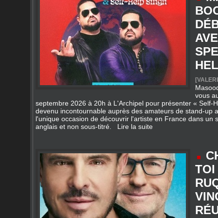
AVE
SPE
HEL
[
VALERI
Masood
vous au
septembre 2026 à 20h à L'Archipel pour présenter « Self-H
devenu incontournable auprès des amateurs de stand-up a
l'unique occasion de découvrir l'artiste en France dans un
anglais et non sous-titré.
Lire la suite
C
TOI
RUQ
VIN
RÉU
16/09/2
DES CH
Laurent