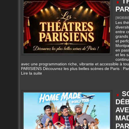
[
MOBBE
Les thé
diversi
entre c
grands
et per
Montpa
en pass
et les 
continu
avec une programmation riche, vibrante et accessible à t
PARISIENS Découvrez les plus belles scènes de Paris : Paris
Lire la suite
S
DÉB
AVE
MA
PAR
202
17/06/20