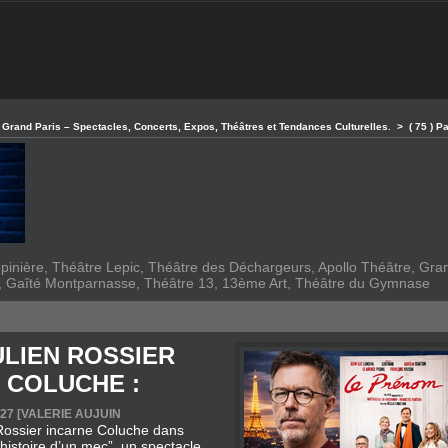
& Grand Paris – Spectacles, Concerts, Expos, Théâtres et Tendances Culturelles.
>
( 75 ) P
inière, Théâtre Lepic, Théâtre des Déchargeurs, Apollo Théâtre, Grand
e, Gaîté Montparnasse, Théâtre 13, 13ème Art, Théâtre du Gymnase
ULIEN ROSSIER
 COLUCHE :
27 [
VALERIE AUJUIN
Rossier incarne Coluche dans
l’histoire d’un mec”, un spectacle
 présenté à Paris avant une
 dans toute la France. Entre
 mordant et hommage fidèle, il