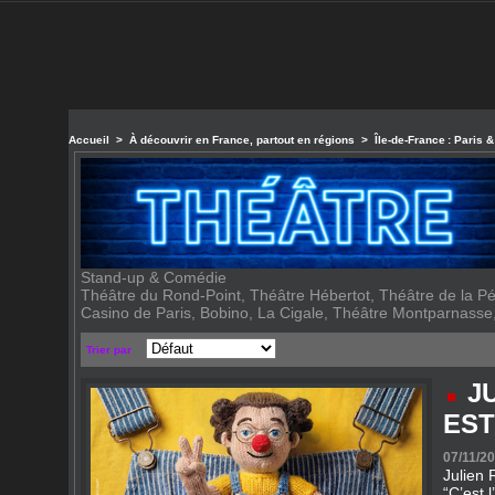
Accueil
>
À découvrir en France, partout en régions
>
Île‑de‑France : Paris 
Stand-up & Comédie
Théâtre du Rond‑Point, Théâtre Hébertot, Théâtre de la Pép
Casino de Paris, Bobino, La Cigale, Théâtre Montparnass
Trier par
J
EST
07/11/20
Julien 
“C’est 
vibrant
tournée
humour