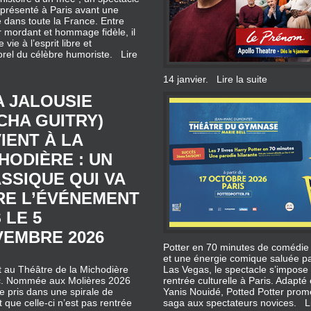
vie à l’esprit libre et
orel du célèbre humoriste.
Lire
14 janvier.
Lire la suite
A JALOUSIE
CHA GUITRY)
IENT À LA
HODIÈRE : UN
SSIQUE QUI VA
RE L’ÉVÉNEMENT
 LE 5
EMBRE 2026
Potter en 70 minutes de comédie f
et une énergie comique saluée p
t au Théâtre de la Michodière
Las Vegas, le spectacle s’impose
blic. Nommée aux Molières 2026
rentrée culturelle à Paris. Adapté
e pris dans une spirale de
Yanis Nouidé, Potted Potter prome
que celle‑ci n’est pas rentrée
saga aux spectateurs novices.
L
rdante, dialogues ciselés et
s du théâtre français.