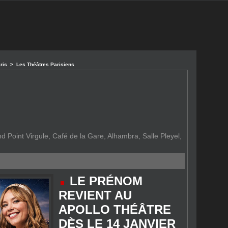
aris
>
Les Théâtres Parisiens
 Point Virgule, Café de la Gare, Alhambra, Salle Pleyel,
LE PRÉNOM
REVIENT AU
APOLLO THÉÂTRE
DÈS LE 14 JANVIER
2027
14/01/2027 [SOURCE : APOLLO
THÉÂTRE