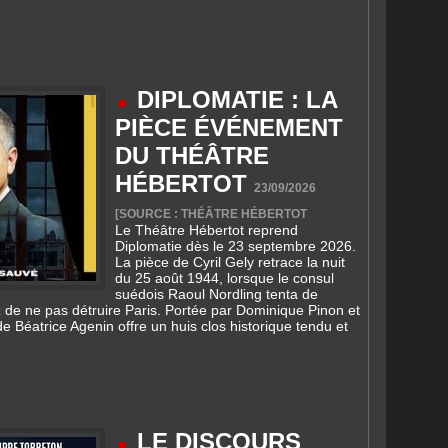
DIPLOMATIE : LA
PIÈCE ÉVÉNEMENT
DU THÉÂTRE
HÉBERTOT
23/09/2026
[SOURCE : THÉÂTRE HÉBERTOT
Le Théâtre Hébertot reprend
Diplomatie dès le 23 septembre 2026.
La pièce de Cyril Gely retrace la nuit
du 25 août 1944, lorsque le consul
suédois Raoul Nordling tenta de
z de ne pas détruire Paris. Portée par Dominique Pinon et
e Béatrice Agenin offre un huis clos historique tendu et
LE DISCOURS
D’UN ROI :
L’ÉVÉNEMENT