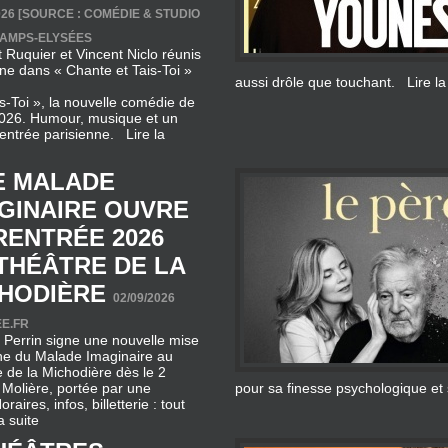
ne dans « Chante et Tais‑Toi »
aussi drôle que touchant.
Lire la
‑Toi », la nouvelle comédie de
2026. Humour, musique et un
 rentrée parisienne.
Lire la
E MALADE
GINAIRE OUVRE
RENTRÉE 2026
THÉÂTRE DE LA
HODIÈRE
02/09/2026
E.FR
 Perrin signe une nouvelle mise
ne du Malade Imaginaire au
 de la Michodière dès le 2
Molière, portée par une
pour sa finesse psychologique et
raires, infos, billetterie : tout
a suite
HÉÂTRES
ISIENS
04/07/2026