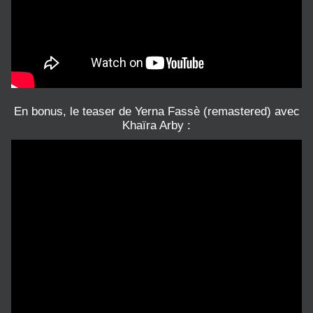
En bonus, le teaser de Yerna Fassè (remastered) avec
Khaïra Arby :