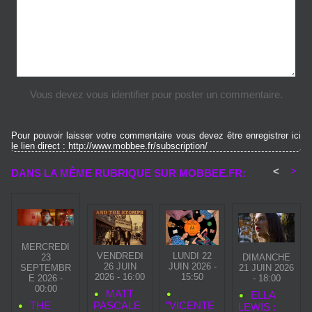
Vous devez vous identifier pour poster un commentaire.
Pour pouvoir laisser votre commentaire vous devez être enregistrer ici
le lien direct : http://www.mobbee.fr/subscription/
<
>
DANS LA MÊME RUBRIQUE SUR MOBBEE.FR:
MERCREDI
VENDREDI
LUNDI 22
23
DIMANCHE
26 JUIN
JUIN 2026 -
SEPTEMBR
21 JUIN 2026
2026 - 16:00
15:50
E 2026 -
- 18:00
00:00
MATT
ELLA
PASCALE
"VICENTE
THE
LEWIS :