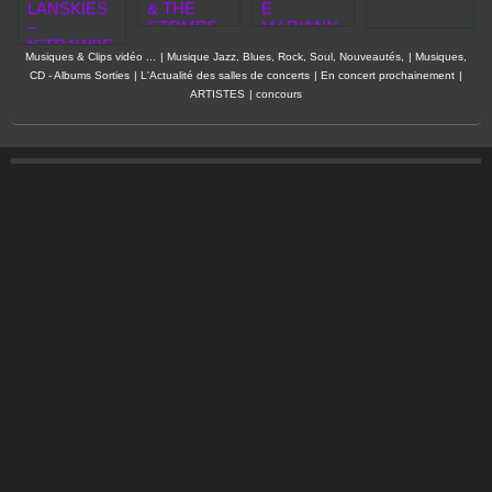
& THE
E
LANSKIES
STOMPS
MARIANN
–
LARGUEN
A NOUS
“STRAWBE
Musiques & Clips vidéo ...
|
Musique Jazz, Blues, Rock, Soul, Nouveautés,
|
Musiques,
T LES
EMMÈNE
RRY LANE”
CD - Albums Sorties
|
L'Actualité des salles de concerts
|
En concert prochainement
|
AMARRES
NT À
:
ARTISTES
|
concours
AVEC
BAHIA
L'ALBUM
AVEC
HOME
BOM AU
(BLUES
CŒUR"
ROCK)