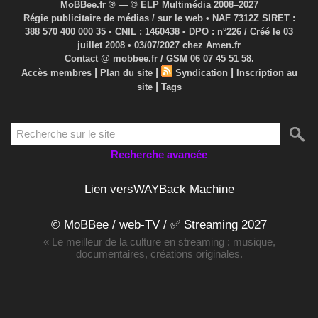
MoBBee.fr ® — © ELP Multimédia 2008–2027
Régie publicitaire de médias / sur le web • NAF 7312Z SIRET :
388 570 400 000 35 • CNIL : 1460438 • DPO : n°226 / Créé le 03
juillet 2008 • 03/07/2027 chez Amen.fr
Contact @ mobbee.fr / GSM 06 07 45 51 58.
|
|
|
Accès membres
Plan du site
Syndication
Inscription au
|
site
Tags
Recherche avancée
Lien versWAYBack Machine
© MoBBee / web-TV / ✅ Streaming 2027
« Le meilleur de la culture en streaming : musique,
documentaires, créations originales.