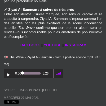
par une profondeur nouvelle.
📌
Ziyad Al‑Samman : à suivre de très près
Entre son identité visuelle marquée, son sens du groove et sa 
capacité à surprendre, Ziyad Al‑Samman s’impose comme l’un 
des artistes pop les plus excitants de la scène londonienne 
actuelle. 
The Wave
 confirme que son premier album sera un 
rendez‑vous incontournable pour les amateurs de pop inventive 
et décomplexée.
FACEBOOK
||
YOUTUBE
||
INSTAGRAM
The Wave - Ziyad Al-Samman - from Ephélide agence.mp3
(3.15
Mo)
0:00
3:26
SOURCE : MARION PACE [EPHELIDE]
MERCREDI 27 MAI 2026