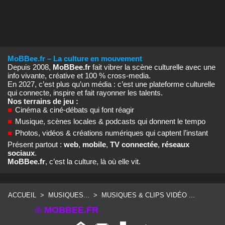
MoBBee.fr – La culture en mouvement
Depuis 2008,
MoBBee.fr
fait vibrer la scène culturelle avec une
info vivante, créative et 100 % cross‑media.
En 2027, c’est plus qu’un média : c’est une plateforme culturelle
qui connecte, inspire et fait rayonner les talents.
Nos terrains de jeu :
■
Cinéma & ciné‑débats qui font réagir
■
Musique, scènes locales & podcasts qui donnent le tempo
■
Photos, vidéos & créations numériques qui captent l’instant
Présent partout :
web
,
mobile
,
TV connectée
,
réseaux
sociaux
.
MoBBee.fr
, c’est la culture, là où elle vit.
ACCUEIL
>
MUSIQUES...
>
MUSIQUES & CLIPS VIDÉO ...
© MOBBEE.FR