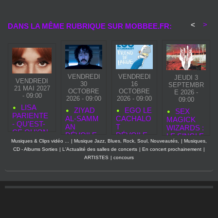
<
>
DANS LA MÊME RUBRIQUE SUR MOBBEE.FR:
VENDREDI
VENDREDI
JEUDI 3
VENDREDI
30
16
SEPTEMBR
21 MAI 2027
OCTOBRE
OCTOBRE
E 2026 -
- 09:00
2026 - 09:00
2026 - 09:00
09:00
LISA
ZIYAD
EGO LE
SEX
PARIENTE
AL‑SAMM
CACHALO
MAGICK
- QU'EST-
AN
T
WIZARDS :
CE QU'ON
DÉVOILE
DÉVOILE
LE SINGLE
SE
Musiques & Clips vidéo ...
|
Musique Jazz, Blues, Rock, Soul, Nouveautés,
|
Musiques,
«
EGO LE
“TRANSFO
RESSEMB
CD - Albums Sorties
|
L'Actualité des salles de concerts
|
En concert prochainement
|
SECOND
CACHALO
RM”
LE
ARTISTES
|
concours
TOUCH »,
T PREND
ANNONCE
NOUVEAU
LE
UN ALBUM
CLIP
LARGE,
EXPLOSIF
AVANT LA
POUR
SORTIE
SEPTEMB
DE SON
RE
PREMIER
ALBUM