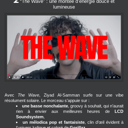
🌊 “The Wave” : une montée d’énergie douce et
lumineuse
Avec 
The Wave
, Ziyad Al‑Samman surfe sur une vibe 
résolument solaire. Le morceau s’appuie sur :
une basse nonchalante
, groovy à souhait, qui n’aurait 
rien à envier aux meilleures heures de 
LCD 
Soundsystem
,
un mélodica pop et fantaisiste
, clin d’œil évident à 
l’univers ludique et coloré de 
Gorillaz
,