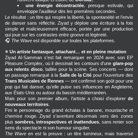
une énergie décontractée
, presque estivale, qui 
enveloppe l’auditeur dès les premières secondes.
Le résultat : un titre qui respire la liberté, la spontanéité et l’envie 
de danser sans réfléchir. Ziyad y déploie une écriture à la fois 
simple et malicieusement efficace, portée par une production 
qui joue sur les contrastes entre groove et légèreté.
🎧 
The Wave
 est disponible sur toutes les plateformes.
⭐
Un artiste fantasque, attachant… et en pleine mutation
Ziyad Al‑Samman s’est fait remarquer en 2024 avec son EP 
Pleasure Complex
, où il dessinait les contours d’une 
glam‑pop 
aux relents disco
, taillée pour la scène. Ses concerts — dont 
un passage remarqué à la 
Salle de la Cité
 pour l’ouverture des 
Trans Musicales de Rennes
 — ont confirmé son goût pour une 
pop qui fait danser, qu’elle puise ses influences en Angleterre, 
aux États‑Unis ou autour du bassin méditerranéen.
Mais pour son premier album, l’artiste a choisi d’explorer 
de 
nouveaux territoires
.
Fini le personnage du grand échalas à banane, moustache et 
chemise rouge. Ziyad s’aventure désormais vers des zones 
plus 
sombres, introspectives et inattendues
, sans renier son 
sens du spectacle ni son humour singulier.
The Wave
 en est la preuve : un titre lumineux, mais traversé 