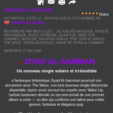
MUSIQUES & CLIPS VIDÉO ...
Notez
CET ARTICLE À ÉTÉ LU : 263 FOIS SUR LE SITE MOBBEE.FR
Ajouter aux favoris
RECHERCHE PAR MOTS CLÉS :
:
ACTUALITÉ MUSICALE
,
ARTISTE
BRITANNIQUE
,
DISCO
,
EPHELIDE
,
GLAM POP
,
INDIE POP
,
LONDRES
,
MUSIQUE
,
NOUVEAU SINGLE
,
POP
,
SORTIE SINGLE
,
THE WAVE
,
TRANS MUSICALES
,
WAKE UP
,
ZIYAD AL-SAMMAN
MERCREDI 27 MAI 2026
ZIYAD AL-SAMMAN
Un nouveau single solaire et irrésistible
e fantasque britannique Ziyad Al‑Samman poursuit son
ascension avec The Wave, son tout nouveau single désormais
disponible. Après avoir secoué les esprits avec Wake Up,
l’artiste londonien dévoile un second extrait de son premier
album à venir — un titre qui confirme son talent pour mêler
groove, fantaisie et élégance pop.