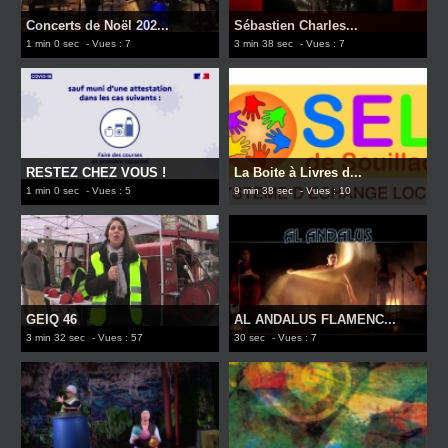
Concerts de Noël 202...
Sébastien Charles...
1 min 0 sec
- Vues : 7
3 min 38 sec
- Vues : 7
RESTEZ CHEZ VOUS !
La Boite à Livres d...
1 min 0 sec
- Vues : 5
9 min 38 sec
- Vues : 10
GEIQ 46
AL ANDALUS FLAMENC...
3 min 32 sec
- Vues : 57
30 sec
- Vues : 7