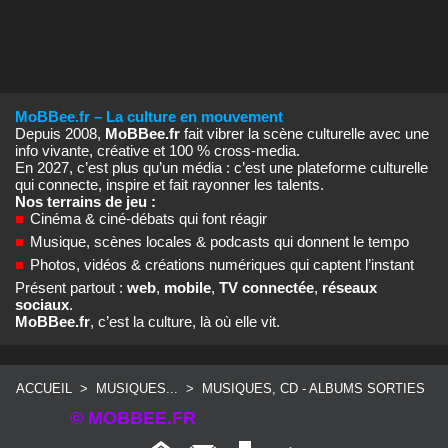
MoBBee.fr – La culture en mouvement
Depuis 2008,
MoBBee.fr
fait vibrer la scène culturelle avec une
info vivante, créative et 100 % cross‑media.
En 2027, c’est plus qu’un média : c’est une plateforme culturelle
qui connecte, inspire et fait rayonner les talents.
Nos terrains de jeu :
■
Cinéma & ciné‑débats qui font réagir
■
Musique, scènes locales & podcasts qui donnent le tempo
■
Photos, vidéos & créations numériques qui captent l’instant
Présent partout :
web
,
mobile
,
TV connectée
,
réseaux
sociaux
.
MoBBee.fr
, c’est la culture, là où elle vit.
ACCUEIL
>
MUSIQUES...
>
MUSIQUES, CD - ALBUMS SORTIES
© MOBBEE.FR