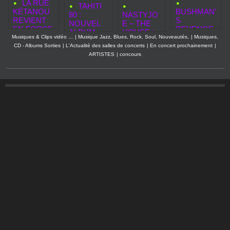
LA RUE
TAHITI
KÉTANOU
BUSHMAN’
80 :
NASTYJO
REVIENT
S
NOUVEL
E – THE
EN FORCE
REVENGE
ALBUM,
HOUSE :
:
– AH, LES
Musiques & Clips vidéo ...
|
Musique Jazz, Blues, Rock, Soul, Nouveautés,
|
Musiques,
NOUVEAU
QUAND
NOUVEAU
VACHES!
CD - Albums Sorties
|
L'Actualité des salles de concerts
|
En concert prochainement
|
X
LES
SINGLE,
ARTISTES
|
concours
SINGLES.
OUTSIDE
TOURNÉE
RS
COMPLÈT
PRENNEN
E ET
T LA
OLYMPIA
PLACE
2027