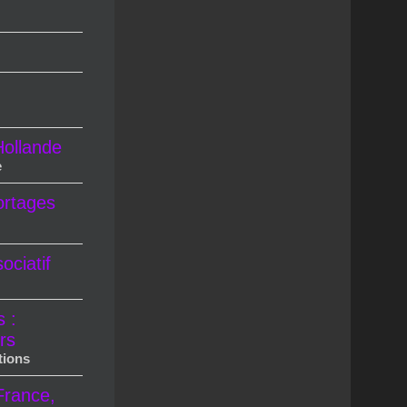
ollande
e
ortages
ciatif
s :
rs
tions
France,