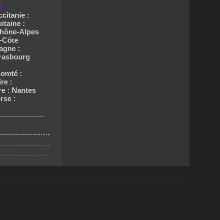
s
ccitanie :
itaine :
hône-Alpes
-Côte
agne :
trasbourg
omté :
re :
re : Nantes
rse :