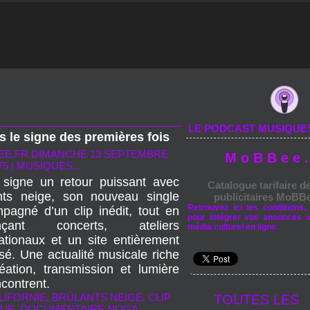
LE PODCAST MUSIQUE
s le signe des premières fois
EE.FR
DIMANCHE 13 SEPTEMBRE
M o B B e e .
75
|
MUSIQUES...
signe un retour puissant avec
Catalogue tarifaire d
nts neige, son nouveau single
publicitaires MoBBe
Retrouvez ici les conditions, 
pagné d’un clip inédit, tout en
pour intégrer vos annonces 
nçant concerts, ateliers
média culturel en ligne.
nationaux et un site entièrement
sé. Une actualité musicale riche
éation, transmission et lumière
contrent.
LIFORNIE
,
BRÛLANTS NEIGE
,
CLIP
TOUTES LES
QUE
,
DOCUMENTAIRE NOGA
,