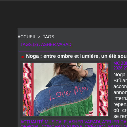
ACCUEIL
>
TAGS
TAGS (2) : ASHER VARADI
Noga : entre ombre et lumière, un été sou
MOBB
2026 2
Noga 
Brûla
accom
anno
inter
repen
où cr
se ren
ACTUALITÉ MUSICALE
,
ASHER VARADI
,
ATELIER CA
OFFICIEL
,
CONCERTS SUISSE
,
CRÉATION ARTISTI