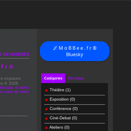
🌌 M o B B e e . f r ®
Bluesky
S DE MOBBEE
 f r ®
es espaces
Catégories
Récentes
e.fr 2026
formats et tarifs
Théâtre
(1)
au cœur de notre
Exposition
(0)
Conférence
(0)
Ciné-Debat
(0)
Ateliers
(0)