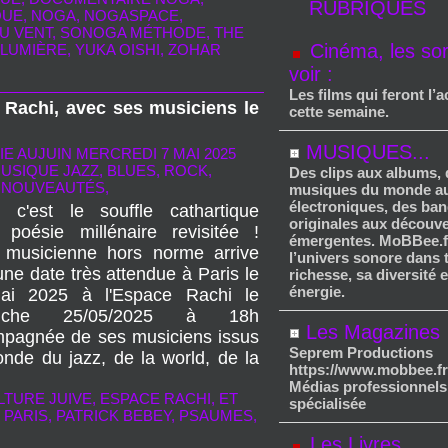
RUBRIQUES
QUE
,
NOGA
,
NOGASPACE
,
U VENT
,
SONOGA MÉTHODE
,
THE
Cinéma, les sor
 LUMIÈRE
,
YUKA OISHI
,
ZOHAR
voir :
Les films qui feront l’a
 Rachi, avec ses musiciens le
cette semaine.
MUSIQUES...
IE AUJUIN
MERCREDI 7 MAI 2025
USIQUE JAZZ, BLUES, ROCK,
Des clips aux albums,
 NOUVEAUTÉS,
musiques du monde au
électroniques, des ba
 c'est le souffle cathartique
originales aux découv
 poésie millénaire revisitée !
émergentes. MoBBee.f
 musicienne hors norme arrive
l’univers sonore dans 
une date très attendue à Paris le
richesse, sa diversité 
énergie.
ai 2025 à l'Espace Rachi le
anche 25/05/2025 à 18h
Les Magazines
pagnée de ses musiciens issus
Seprem Productions
nde du jazz, de la world, de la
https://www.mobbee.fr
Médias professionnels
LTURE JUIVE
,
ESPACE RACHI
,
ET
spécialisée
,
PARIS
,
PATRICK BEBEY
,
PSAUMES
,
Les Livres