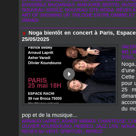
ENSEMBLE MUQARNAS
,
MARJORIE BERTIN
,
MUSI
NOUVEAU SINGLE
,
NOUVEAU SITE NOGA
,
RÊVES A
ART OF SHOWING UP
,
TRILOGIE ENTRE OMBRE ET
VARADI
Noga bientôt en concert à Paris, Espace
25/05/2025
VALER
441
|
M
SOUL,
Noga,
d’une
Cette
pour 
25 m
dim
accom
du mo
pop et de la musique...
ARNAUD LAPRÊT
,
ASHER VARADI
,
CHANTEUSE
,
CU
OLIVIER KOUNDOUNO
,
HEBREU
,
JAZZ
,
LIVE
,
NOGA
REVES AU VENT
,
SPIRITUEL
,
WORLD