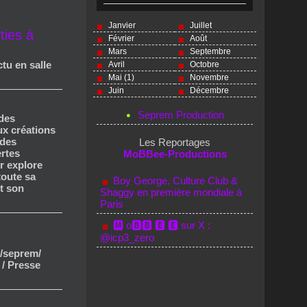
Janvier
Juillet
ties à
Février
Août
Mars
Septembre
ctu en salle
Avril
Octobre
Mai (1)
Novembre
Juin
Décembre
Seprem Production
 des
x créations
ndes
Les Reportages
ertes
MoBBee-Productions
r explore
toute sa
Boy George, Culture Club &
et son
Shaggy en première mondiale à
Paris
🅼 o🅱🅱 🅴 🅴 sur X :
@icp3_zero
/seprem/
 / Presse