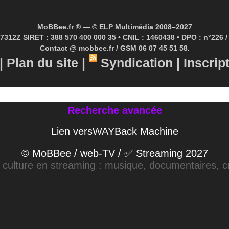
MoBBee.fr ® — © ELP Multimédia 2008–2027
7312Z SIRET : 388 570 400 000 35 • CNIL : 1460438 • DPO : n°226 / 
Contact @ mobbee.fr / GSM 06 07 45 51 58.
|
Plan du site
|
Syndication
|
Inscrip
Recherche avancée
Lien versWAYBack Machine
© MoBBee / web-TV / ✅ Streaming 2027
a culture en streaming : musique, documentaires, cr