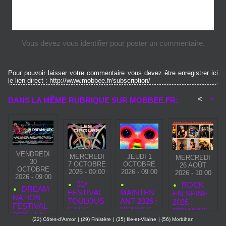
Vous devez vous identifier pour poster un commentaire.
Pour pouvoir laisser votre commentaire vous devez être enregistrer ici
le lien direct : http://www.mobbee.fr/subscription/
<
>
DANS LA MÊME RUBRIQUE SUR MOBBEE.FR:
VENDREDI
MERCREDI
JEUDI 1
MERCREDI
30
7 OCTOBRE
OCTOBRE
26 AOÛT
OCTOBRE
2026 - 09:00
2026 - 09:00
2026 - 10:00
2026 - 09:00
31ᵉ
ROCK
DREAM
FESTIVAL
MAINTEN
EN SEINE
NATION
TOULOUS
ANT 2026 :
2026 :
FESTIVAL
E LES
RENNES
DOMAINE
2026 : LA
ORGUES :
CÉLÈBRE
NATIONAL
(22) Côtes-d'Armor
|
(29) Finistère
|
(35) Ille-et-Vilaine
|
(56) Morbihan
PLUS