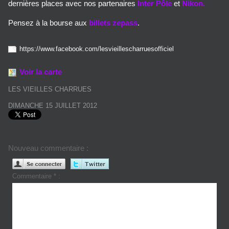
dernières places avec nos partenaires
Inter Pôle
et
Nikon.
Pensez à la bourse aux
billets zepass
.
https://www.facebook.com/lesvieillescharruesofficiel
Voir la carte
LES VIEILLES CHARRUES
DIMANCHE 15 JUILLET 2012
Nouveau commentaire :
Commentaire * :