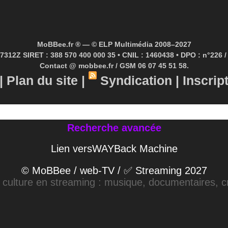
MoBBee.fr ® — © ELP Multimédia 2008–2027
7312Z SIRET : 388 570 400 000 35 • CNIL : 1460438 • DPO : n°226 / 
Contact @ mobbee.fr / GSM 06 07 45 51 58.
|
Plan du site
|
Syndication
|
Inscrip
Recherche avancée
Lien versWAYBack Machine
© MoBBee / web-TV / ✅ Streaming 2027
a culture en streaming : musique, documentaires, cr