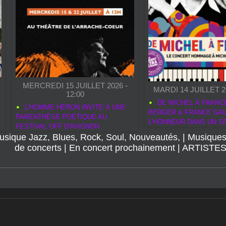
UE SUR MOBBEE.FR:
MERCREDI 15 JUILLET 2026 -
MARDI 14 JUILLET 20
12:00
DE MICHEL À FRANCE
L'HOMME HÉRON INVITE À UNE
BERGER & FRANCE GAL
PARENTHÈSE POÉTIQUE AU
L'HONNEUR DANS UN S
FESTIVAL OFF D'AVIGNON
MUSICAL INOUBLIABLE
usique Jazz, Blues, Rock, Soul, Nouveautés,
|
Musiques
de concerts
|
En concert prochainement
|
ARTISTE