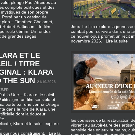
 volet plonge Paul Atréides au
s complots politiques et des
 mystiques de son propre
. Porté par un casting de
r plan – Timothée Chalamet,
Robert Pattinson – le film
Jeux. Le film explore la jeunesse
 pellicule 65mm. Un rendez-
combat pour survivre dans une ar
et de grandes sagas
ce nouvel opus promet un récit in
novembre 2026.
Lire la suite
LARA ET LE
EIL / TITRE
GINAL : KLARA
 THE SUN
21/10/2026
E.FR
à la Une – Klara et le soleil
aititi signe un film sensible et
ux, porté par une Jenna Ortega
te dans le rôle de Klara, une
tificielle dont la douceur
ée.
les coulisses de la restauration 
icate, Klara et le soleil explore
vibrant au savoir‑faire des artis
.
sensible des enjeux humains, cult
iens qui nous construisent.
Lire la
rendez‑vous incontournable pour