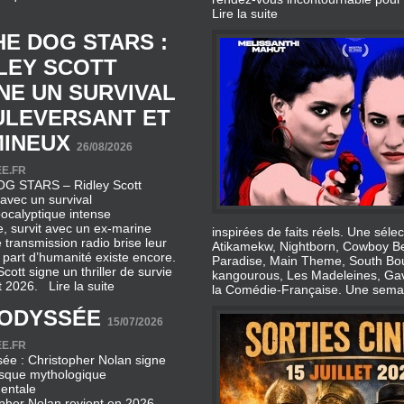
Lire la suite
HE DOG STARS :
LEY SCOTT
NE UN SURVIVAL
ULEVERSANT ET
INEUX
26/08/2026
E.FR
G STARS – Ridley Scott
 avec un survival
ocalyptique intense
, survit avec un ex‑marine
inspirées de faits réels. Une séle
transmission radio brise leur
Atikamekw, Nightborn, Cowboy Be
ne part d’humanité existe encore.
Paradise, Main Theme, South Bou
cott signe un thriller de survie
kangourous, Les Madeleines, Gava
oût 2026.
Lire la suite
la Comédie‑Française. Une sema
’ODYSSÉE
15/07/2026
E.FR
ée : Christopher Nolan signe
esque mythologique
entale
pher Nolan revient en 2026