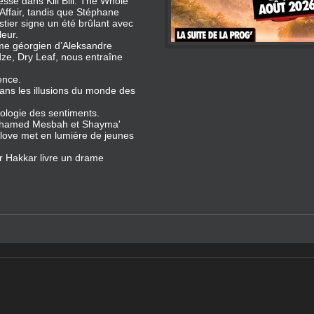
sse dans Kill Bill: The Whole
Affair, tandis que Stéphane
ier signe un été brûlant avec
eur.
me géorgien d’Aleksandre
ze, Dry Leaf, nous entraîne
ence.
ans les illusions du monde des
ologie des sentiments.
 Mohamed Mesbah et Shayma'
love met en lumière de jeunes
r Hakkar livre un drame