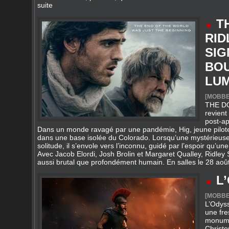
suite
T
RID
SIG
BO
LUM
[
MOBBE
THE DO
revient
post‑ap
Dans un monde ravagé par une pandémie, Hig, jeune pilote
dans une base isolée du Colorado. Lorsqu’une mystérieuse 
solitude, il s’envole vers l’inconnu, guidé par l’espoir qu’u
Avec Jacob Elordi, Josh Brolin et Margaret Qualley, Ridley S
aussi brutal que profondément humain. En salles le 28 a
L
[
MOBBE
L’Odyss
une fr
monum
Christo