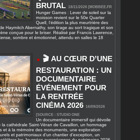
BRUTAL
18/11/2026 [
MOBBEE.FR
Hunger Games : Lever de soleil sur la
moisson revient sur le 50e Quarter
Quell, l’édition la plus meurtrière des
 de Haymitch Abernathy, son tirage au sort tragique et son
ène conçue pour le briser. Réalisé par Francis Lawrence,
tense, sombre et émotionnel, attendu en salles le 18
🎬 AU CŒUR D’UNE
RESTAURATION : UN
DOCUMENTAIRE
ÉVÉNEMENT POUR
LA RENTRÉE
CINÉMA 2026
16/09/2026
[SOURCE : STUDIO ONE
Un documentaire immersif qui dévoile
de la cathédrale Saint‑Véran de Cavaillon, un hommage
ans et à la mémoire des monuments, une exploration
urels et patrimoniaux d’un chantier d’exception, un
 célébrer les Journées européennes du patrimoine 2026