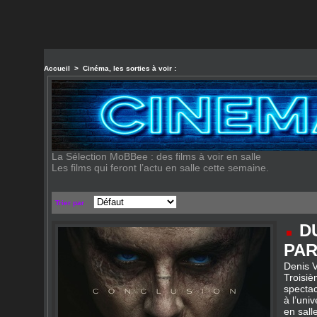
Accueil
>
Cinéma, les sorties à voir :
La Sélection MoBBee : des films à voir en salle
Les films qui feront l’actu en salle cette semaine.
Trier par
D
PAR
Denis V
Troisiè
spectac
à l’uni
en sall