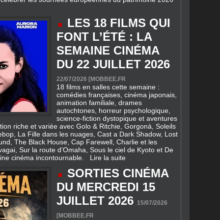
LES 18 FILMS QUI
FONT L’ÉTÉ : LA
SEMAINE CINÉMA
DU 22 JUILLET 2026
22/07/2026 [
MOBBEE.FR
18 films en salles cette semaine :
comédies françaises, cinéma japonais,
animation familiale, drames
autochtones, horreur psychologique,
science‑fiction dystopique et aventures
ction riche et variée avec Golo & Ritchie, Gorgonà, Soleils
bop, La Fille dans les nuages, Cast a Dark Shadow, Lost
nd, The Black House, Cap Farewell, Charlie et les
gai, Sur la route d’Omaha, Sous le ciel de Kyoto et De
ine cinéma incontournable.
Lire la suite
SORTIES CINÉMA
DU MERCREDI 15
JUILLET 2026
15/07/2026
[
MOBBEE.FR