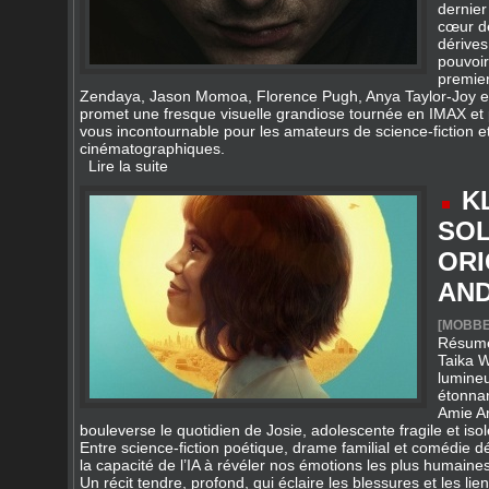
dernier
cœur de
dérives
pouvoir
premie
Zendaya, Jason Momoa, Florence Pugh, Anya Taylor-Joy et 
promet une fresque visuelle grandiose tournée en IMAX et
vous incontournable pour les amateurs de science-fiction 
cinématographiques.
Lire la suite
K
SOL
ORI
AND
[
MOBBE
Résumé 
Taika W
lumine
étonnan
Amie Ar
bouleverse le quotidien de Josie, adolescente fragile et isol
Entre science‑fiction poétique, drame familial et comédie dél
la capacité de l’IA à révéler nos émotions les plus humaines
Un récit tendre, profond, qui éclaire les blessures et les l