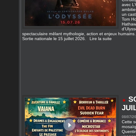
avec L
ambiti
un cas
Tom Ho
Hathawa
d’Ulys
spectaculaire mêlant mythologie, action et enjeux humains.
Sortie nationale le 15 juillet 2026.
Lire la suite
S
JUI
08/07/20
Cette s
mosaïqu
Quentin