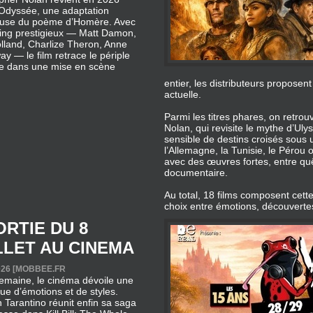
’Odyssée, une adaptation
euse du poème d’Homère. Avec
ting prestigieux — Matt Damon,
lland, Charlize Theron, Anne
y — le film retrace le périple
se dans une mise en scène
entier, les distributeurs propose
actuelle.
Parmi les titres phares, on retro
Nolan, qui revisite le mythe d’U
sensible de destins croisés sous u
l’Allemagne, la Tunisie, le Pérou 
avec des œuvres fortes, entre quête
documentaire.
Au total, 18 films composent cette
choix entre émotions, découverte
ORTIE DU 8
LLET AU CINEMA
26 [
MOBBEE.FR
emaine, le cinéma dévoile une
e d’émotions et de styles.
 Tarantino réunit enfin sa saga