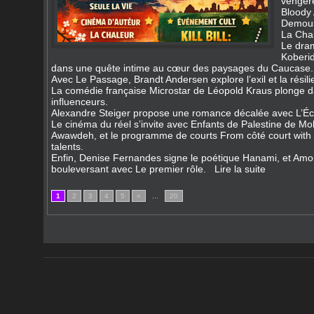
vengere
Bloody 
Demoust
La Chal
Le dra
Koberid
dans une quête intime au cœur des paysages du Caucase.
Avec Le Passage, Brandt Andersen explore l’exil et la résili
La comédie française Microstar de Léopold Kraus plonge d
influenceurs.
Alexandre Steiger propose une romance décalée avec L’Éc
Le cinéma du réel s’invite avec Enfants de Palestine de
Awawdeh, et le programme de courts From côté court with 
talents.
Enfin, Denise Fernandes signe le poétique Hanami, et Amo
bouleversant avec Le premier rôle.
Lire la suite
1
2
3
4
5
»
...
20