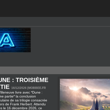
UNE : TROISIÈME
TIE
16/12/2026 [
MOBBEE.FR
illeneuve livre avec *Dune :
me partie* la conclusion
ulaire de sa trilogie consacrée
vers de Frank Herbert. Attendu
es le 16 décembre 2026, ce