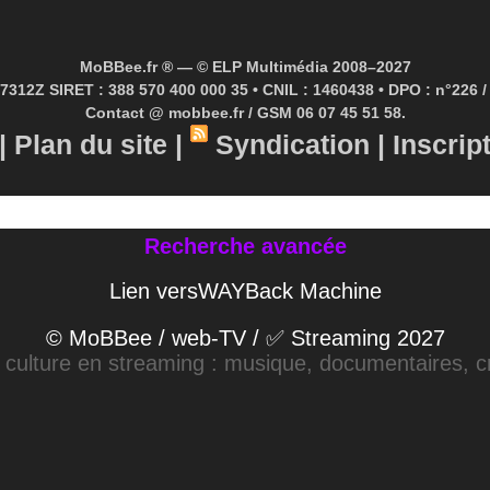
MoBBee.fr ® — © ELP Multimédia 2008–2027
7312Z SIRET : 388 570 400 000 35 • CNIL : 1460438 • DPO : n°226 / 
Contact @ mobbee.fr / GSM 06 07 45 51 58.
|
Plan du site
|
Syndication
|
Inscrip
Recherche avancée
Lien versWAYBack Machine
© MoBBee / web-TV / ✅ Streaming 2027
a culture en streaming : musique, documentaires, cr