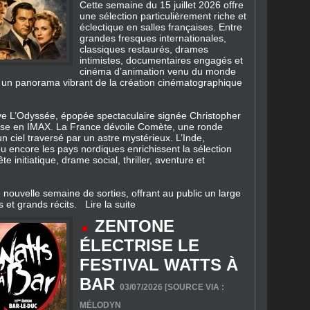
Cette semaine du 15 juillet 2026 offre
une sélection particulièrement riche et
éclectique en salles françaises. Entre
grandes fresques internationales,
classiques restaurés, drames
intimistes, documentaires engagés et
cinéma d’animation venu du monde
nt un panorama vibrant de la création cinématographique
uve L’Odyssée, épopée spectaculaire signée Christopher
lysse en IMAX. La France dévoile Comète, une ronde
n ciel traversé par un astre mystérieux. L’Inde,
ou encore les pays nordiques enrichissent la sélection
 initiatique, drame social, thriller, aventure et
 nouvelle semaine de sorties, offrant au public un large
s et grands récits.
Lire la suite
ZENTONE
ÉLECTRISE LE
FESTIVAL WATTS À
BAR
03/07/2026 [SOURCE VIA :
MÉLODYN