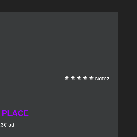
Notez
T PLACE
13€ adh