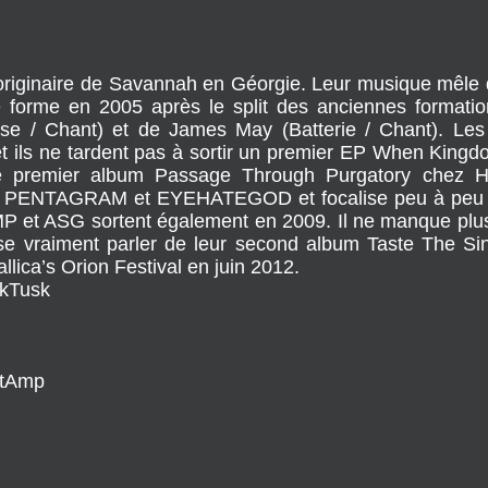
ginaire de Savannah en Géorgie. Leur musique mêle div
forme en 2005 après le split des anciennes formation
se / Chant) et de James May (Batterie / Chant). Les
et ils ne tardent pas à sortir un premier EP When Kin
 le premier album Passage Through Purgatory chez 
NTAGRAM et EYEHATEGOD et focalise peu à peu l’att
t ASG sortent également en 2009. Il ne manque plus 
se vraiment parler de leur second album Taste The S
llica’s Orion Festival en juin 2012.
ckTusk
htAmp