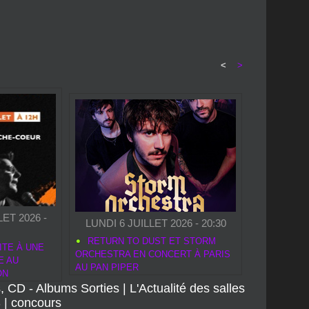
<
>
ET 2026 -
LUNDI 6 JUILLET 2026 - 20:30
RETURN TO DUST ET STORM
ITE À UNE
ORCHESTRA EN CONCERT À PARIS
E AU
AU PAN PIPER
ON
, CD - Albums Sorties
|
L'Actualité des salles
S
|
concours