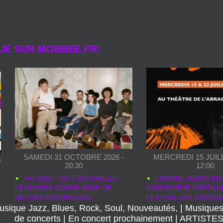
UE SUR MOBBEE.FR:
SAMEDI 31 OCTOBRE 2026 -
MERCREDI 15 JUILL
0
20:30
12:00
FAT DOG : “GO FUCK URSELF”,
L'HOMME HÉRON INV
L’EUPHORIE COMME ARME DE
PARENTHÈSE POÉTIQU
DESTRUCTION MASSIVE
FESTIVAL OFF D'AVIGN
usique Jazz, Blues, Rock, Soul, Nouveautés,
|
Musiques
de concerts
|
En concert prochainement
|
ARTISTE