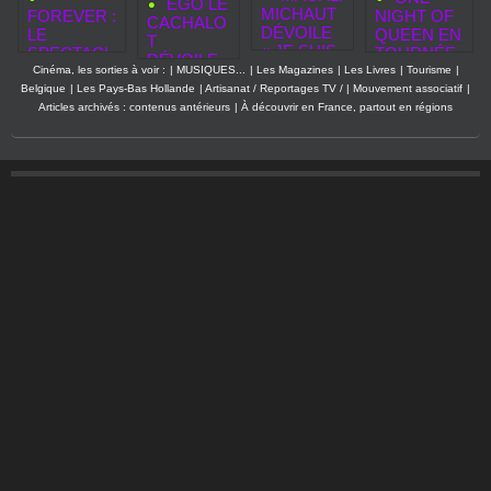
EGO LE
MICHAUT
FOREVER :
NIGHT OF
CACHALO
DÉVOILE
LE
QUEEN EN
T
« JE SUIS
SPECTACL
TOURNÉE
DÉVOILE
PARTIE »,
E
HOMMAGE
Cinéma, les sorties à voir :
|
MUSIQUES...
|
Les Magazines
|
Les Livres
|
Tourisme
|
EGO LE
UN
HOMMAGE
À QUEEN
Belgique
|
Les Pays-Bas Hollande
|
Artisanat / Reportages TV /
|
Mouvement associatif
|
CACHALO
NOUVEAU
À MICHAEL
Articles archivés : contenus antérieurs
|
À découvrir en France, partout en régions
T PREND
CLIP
JACKSON
LE
AVANT
REVIENT
LARGE,
SON
EN
ALBUM
FRANCE
PRENDRE
EN 2027
DE LA
HAUTEUR