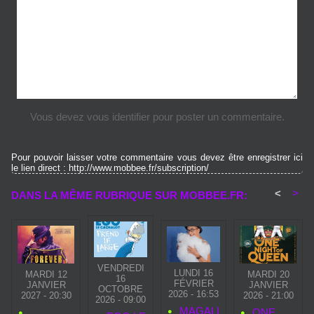
Vous devez vous identifier pour poster un commentaire.
Pour pouvoir laisser votre commentaire vous devez être enregistrer ici
le lien direct : http://www.mobbee.fr/subscription/
<
>
DANS LA MÊME RUBRIQUE SUR MOBBEE.FR:
VENDREDI
LUNDI 16
MARDI 12
MARDI 20
16
FÉVRIER
JANVIER
JANVIER
OCTOBRE
2026 - 16:53
2027 - 20:30
2026 - 21:00
2026 - 09:00
MAGALI
ONE