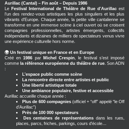
Aurillac (Cantal) – Fin août – Depuis 1986
Le 
Festival International de Théâtre de Rue d’Aurillac
 est 
l’un des rendez‑vous artistiques les plus singuliers et les plus 
vibrants d’Europe. Chaque année, la petite ville cantalienne se 
transforme en une immense scène à ciel ouvert où se croisent 
compagnies professionnelles, artistes émergents, collectifs 
indépendants et dizaines de milliers de spectateurs venus vivre 
une expérience culturelle hors norme.
🌍
Un festival unique en France et en Europe
Créé en 
1986
 par 
Michel Crespin
, le festival s’est imposé 
comme 
la référence européenne du théâtre de rue
. Son ADN 
:
L’espace public comme scène
La rencontre directe entre artistes et public
Une liberté artistique totale
Une ambiance populaire, festive et accessible
Aurillac accueille chaque année :
Plus de 600 compagnies
 (officiel + “off” appelé “le Off 
d’Aurillac”)
Près de 100 000 spectateurs
Des centaines de représentations
 dans les rues, 
places, parcs, friches, parkings, cours d’école…