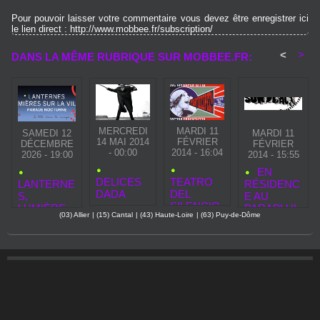
Pour pouvoir laisser votre commentaire vous devez être enregistrer ici
le lien direct : http://www.mobbee.fr/subscription/
<
>
DANS LA MÊME RUBRIQUE SUR MOBBEE.FR:
MERCREDI
MARDI 11
SAMEDI 12
MARDI 11
14 MAI 2014
FÉVRIER
DÉCEMBRE
FÉVRIER
- 00:00
2014 - 16:04
2026 - 19:00
2014 - 15:55
EN
DELICES
TEATRO
LANTERNE
RÉSIDENC
DADA
DEL
S,
E AU
SILENCIO
LUMIÈRE
PARAPLUI
(03) Allier
|
(15) Cantal
|
(43) Haute-Loire
|
(63) Puy-de-Dôme
"DOCTOR
SUR LA
E - ZO
DAPERTU
VILLE :
PROD
TTO"
AURILLAC
PRÉPARE
UNE
PARADE
LUMINEUS
E INÉDITE