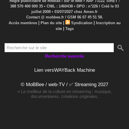
Régie publicitaire de médias / sur le web • NAF 7312Z SIRET :
388 570 400 000 35 • CNIL : 1460438 • DPO : n°226 / Créé le 03
juillet 2008 • 03/07/2027 chez Amen.fr
Contact @ mobbee.fr / GSM 06 07 45 51 58.
|
|
|
Accès membres
Plan du site
Syndication
Inscription au
|
site
Tags
Recherche avancée
Lien versWAYBack Machine
© MoBBee / web-TV / ✅ Streaming 2027
« Le meilleur de la culture en streaming : musique,
documentaires, créations originales.