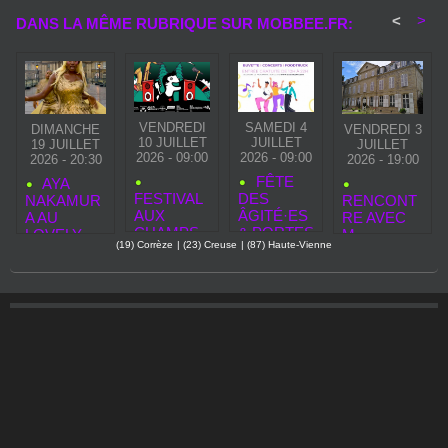
<
>
DANS LA MÊME RUBRIQUE SUR MOBBEE.FR:
VENDREDI
SAMEDI 4
DIMANCHE
VENDREDI 3
10 JUILLET
JUILLET
19 JUILLET
JUILLET
2026 - 09:00
2026 - 09:00
2026 - 20:30
2026 - 19:00
FÊTE
AYA
FESTIVAL
DES
NAKAMUR
RENCONT
AUX
ÂGITÉ·ES
A AU
RE AVEC
CHAMPS
& PORTES
LOVELY
M.
(19) Corrèze
|
(23) Creuse
|
(87) Haute-Vienne
2026 :
OUVERTE
BRIVE
LAVIGNE,
CHANTEIX
S D’ÉTÉ À
FESTIVAL
SOUS‑PRÉ
CÉLÈBRE
L’OASIS
FET DE
LA
DES
BRIVE :
MUSIQUE
ÂGES
… ET
L’ESPRIT
ZAPATATA
S