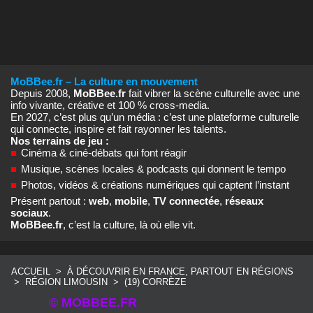
MoBBee.fr – La culture en mouvement
Depuis 2008,
MoBBee.fr
fait vibrer la scène culturelle avec une
info vivante, créative et 100 % cross‑media.
En 2027, c’est plus qu’un média : c’est une plateforme culturelle
qui connecte, inspire et fait rayonner les talents.
Nos terrains de jeu :
■
Cinéma & ciné‑débats qui font réagir
■
Musique, scènes locales & podcasts qui donnent le tempo
■
Photos, vidéos & créations numériques qui captent l’instant
Présent partout :
web
,
mobile
,
TV connectée
,
réseaux
sociaux
.
MoBBee.fr
, c’est la culture, là où elle vit.
ACCUEIL
>
À DÉCOUVRIR EN FRANCE, PARTOUT EN RÉGIONS
>
RÉGION LIMOUSIN
>
(19) CORRÈZE
© MOBBEE.FR