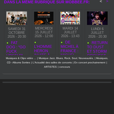
<
>
DANS LA MÊME RUBRIQUE SUR MOBBEE.FR:
MERCREDI
MARDI 14
SAMEDI 31
LUNDI 6
15 JUILLET
JUILLET
OCTOBRE
JUILLET
2026 - 12:00
2026 - 13:43
2026 - 20:30
2026 - 20:30
DE
FAT
RETURN
L'HOMME
MICHEL À
DOG : “GO
TO DUST
HÉRON
FRANCE :
FUCK
ET STORM
INVITE À
MICHEL
URSELF”,
ORCHEST
Musiques & Clips vidéo ...
|
Musique Jazz, Blues, Rock, Soul, Nouveautés,
|
Musiques,
UNE
BERGER
L’EUPHORI
RA EN
CD - Albums Sorties
|
L'Actualité des salles de concerts
|
En concert prochainement
|
PARENTH
& FRANCE
E COMME
CONCERT
ARTISTES
|
concours
ÈSE
GALL À
ARME DE
À PARIS
POÉTIQU
L'HONNE
DESTRUC
AU PAN
E AU
UR DANS
TION
PIPER
FESTIVAL
UN
MASSIVE
OFF
SPECTAC
D'AVIGNO
LE
N
MUSICAL
INOUBLIA
BLE