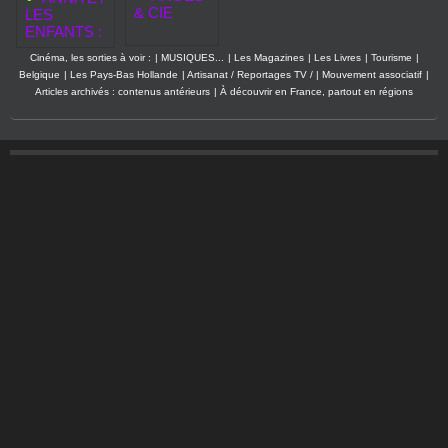
& CIE
LES
ENFANTS :
Cinéma, les sorties à voir :
|
MUSIQUES...
|
Les Magazines
|
Les Livres
|
Tourisme
|
Belgique
|
Les Pays-Bas Hollande
|
Artisanat / Reportages TV /
|
Mouvement associatif
|
Articles archivés : contenus antérieurs
|
À découvrir en France, partout en régions