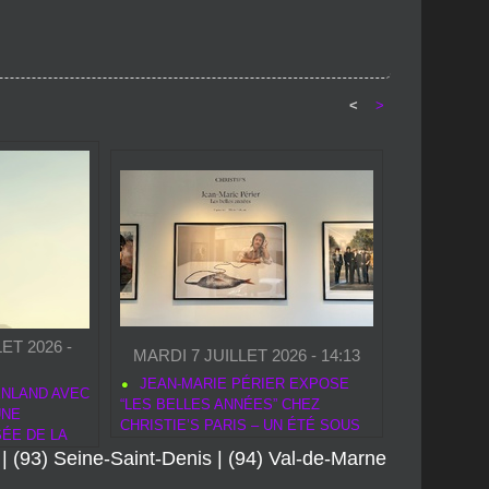
<
>
ET 2026 -
MARDI 7 JUILLET 2026 - 14:13
JEAN‑MARIE PÉRIER EXPOSE
NLAND AVEC
“LES BELLES ANNÉES” CHEZ
UNE
CHRISTIE’S PARIS – UN ÉTÉ SOUS
ÉE DE LA
LE SIGNE DES ICÔNES YÉYÉ
|
(93) Seine-Saint-Denis
|
(94) Val-de-Marne