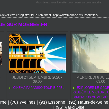
Vous devez vous identifier pour poster un commentaire.
evez être enregistrer ici le lien direct : http://www.mobbee.fr/subscription/
UE SUR MOBBEE.FR:
-
JEUDI 24 SEPTEMBRE 2026 -
MERCREDI 8 JUILL
09:00
09:00
CINÉMA PARADISO TOUR EIFFEL
EXPLORER LE GROE
:
PAUL‑ÉMILE VICTOR : 
IMMERSION VR AU MUS
N
arne
|
(78) Yvelines
|
(91) Essonne
|
(92) Hauts-de-Seine
MARINE
|
(95) Val-d'Oise