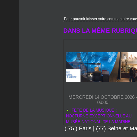
Pour pouvoir laisser votre commentaire vous d
DANS LA MÊME RUBRIQ
MERCREDI 14 OCTOBRE 2026 
09:00
FÊTE DE LA MUSIQUE :
NOCTURNE EXCEPTIONNELLE AU
MUSÉE NATIONAL DE LA MARINE
( 75 ) Paris
AVEC ANNE PACEO ET L’EXPOSITIO
|
(77) Seine-et-M
L’APPEL DES PROFONDEURS